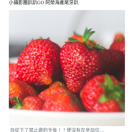
小攝影團趴趴GO 阿榮海產尾牙趴
自從下了禁止邀約令後！！便沒有在參加任…