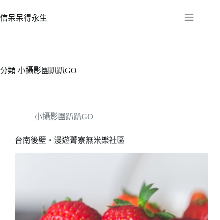
跳
至
信呆呆得永生
主
要
內
容
分類
小攝影團趴趴GO
小攝影團趴趴GO
台南後壁‧漫遊菁寮無米樂社區