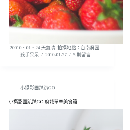
20010‧01‧24 天氣晴 拍攝地點：台南吳園…
殺手呆呆
2010-01-27
5 則留言
小攝影團趴趴GO
小攝影團趴趴GO 府城單車美食篇