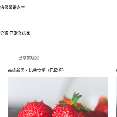
跳
信呆呆得永生
至
主
要
內
分類
已歇業店家
容
已歇業店家
高雄新興‧比熊食堂（已歇業）