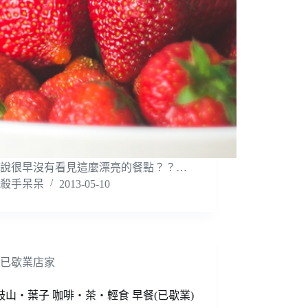
說很早沒有看見這麼漂亮的餐點？？…
殺手呆呆
2013-05-10
已歇業店家
鼓山‧葉子 咖啡‧茶‧輕食 早餐(已歇業)