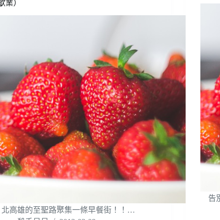
歇業）
告別
北高雄的至聖路聚集一條早餐街！！…