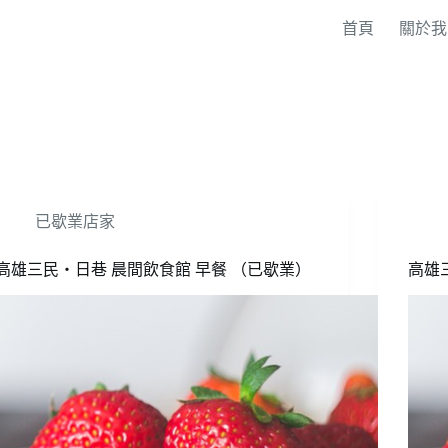
首頁
關於我
已歇業店家
高雄三民‧日巷 晨間飲食館 早餐 （已歇業）
高雄三