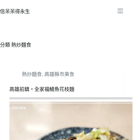
跳
至
信呆呆得永生
主
要
內
容
分類
熱炒麵食
熱炒麵食
,
高雄縣市美食
高雄前鎮。全家福鱔魚花枝麵