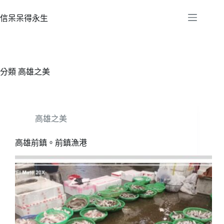
跳
至
信呆呆得永生
主
要
內
容
分類
高雄之美
高雄之美
高雄前鎮。前鎮漁港