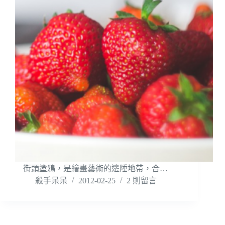
街頭塗鴉，是繪畫藝術的邊陲地帶，合…
殺手呆呆
2012-02-25
2 則留言