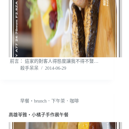
前言： 這家的對客人得態度讓我不得不豎…
殺手呆呆
2014-06-29
早餐‧brunch．下午茶．咖啡
高雄苓雅‧小橘子手作晨午餐