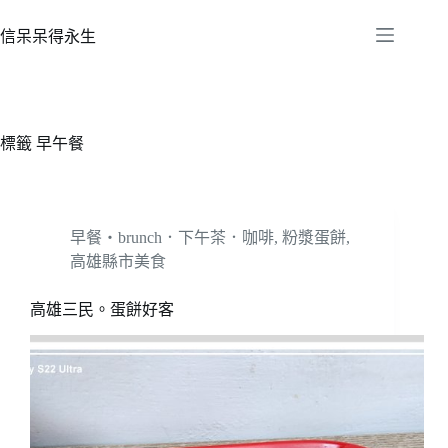
跳
至
信呆呆得永生
主
要
內
容
標籤
早午餐
早餐‧brunch．下午茶．咖啡
,
粉漿蛋餅
,
高雄縣市美食
高雄三民。蛋餅好客