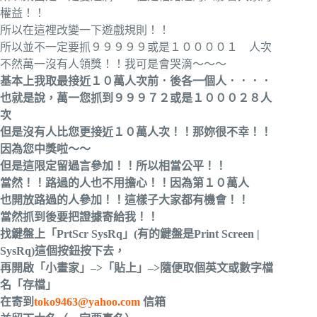
權益！！
所以在這裡改變一下遊戲規則！！
所以並不一定要抓９９９９９或是１００００１ 人次
不然萬一沒有人領獎！！我可是會哭滴～～～
基本上我取最接近１０萬人次前．後各一個人．．．．
也就是說，萬一您抓到９９９７２或是１０００２８人
次
但是沒有人比您更接近１０萬人次！！那妳很不幸！！
因為您中獎啦～～
但是這限定留過言參加！！所以相當公平！！
當然！！路過的人也不用擔心！！因為第１０萬人
也開放路過的人參加！！
這樣子大家都有機會！！
當然抓到後要把證據寄給我！！
找鍵盤上「PrtScr SysRq」(有的鍵盤是Print Screen |
SysRq)這個按鈕按下去，
再開啟「小畫家」–>「貼上」–>隨便取個英文或數字檔
名「存檔」
在寄到
toko9463@yahoo.com
信箱