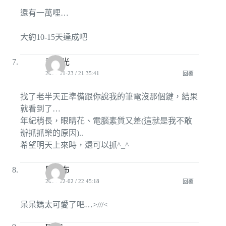
還有一萬哩…
大約10-15天達成吧
春。光
2008-11-23 / 21:35:41
回覆
找了老半天正準備跟你說我的筆電沒那個鍵，結果
就看到了…
年紀稍長，眼睛花、電腦素質又差(這就是我不敢
辦抓抓樂的原因)..
希望明天上來時，還可以抓^_^
胖小布
2008-12-02 / 22:45:18
回覆
呆呆媽太可愛了吧…>///<