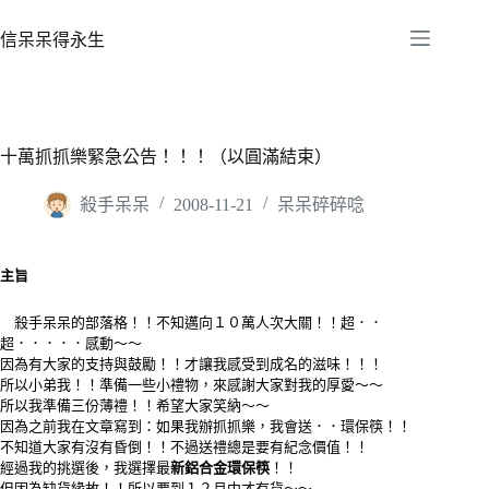
跳
至
信呆呆得永生
主
要
內
容
十萬抓抓樂緊急公告！！！（以圓滿結束）
殺手呆呆
2008-11-21
呆呆碎碎唸
主旨
殺手呆呆的部落格！！不知邁向１０萬人次大關！！超．．
超．．．．．感動～～
因為有大家的支持與鼓勵！！才讓我感受到成名的滋味！！！
所以小弟我！！準備一些小禮物，來感謝大家對我的厚愛～～
所以我準備三份薄禮！！希望大家笑納～～
因為之前我在文章寫到：如果我辦抓抓樂，我會送．．環保筷！！
不知道大家有沒有昏倒！！不過送禮總是要有紀念價值！！
經過我的挑選後，我選擇最
新鋁合金環保筷
！！
但因為缺貨緣故！！所以要到１２月中才有貨～～