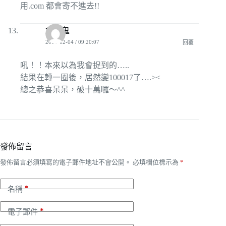
用.com 都會寄不進去!!
貪吃鬼
2008-12-04 / 09:20:07
回覆
吼！！本來以為我會捉到的…..
結果在轉一圈後，居然變100017了….><
總之恭喜呆呆，破十萬囉～^^
發佈留言
發佈留言必須填寫的電子郵件地址不會公開。
必填欄位標示為
*
*
名稱
*
電子郵件