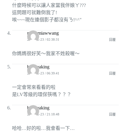
什麼時候可以讓人家當我伴娘ㄚ???
這問題可就難倒我了!
唉~~~現在連個影子都沒有ㄋ!^^"
miawmiawwang
2008-11-23 / 02:38:31
回覆
你媽媽很好笑～我家不姓殺喔～
bioideaking
2008-11-23 / 06:39:41
回覆
一定會常來看看的啦
是LV等級的環保筷嗎？？？
bioideaking
2008-11-23 / 21:18:48
回覆
哈哈…好的啦…我會看一下…