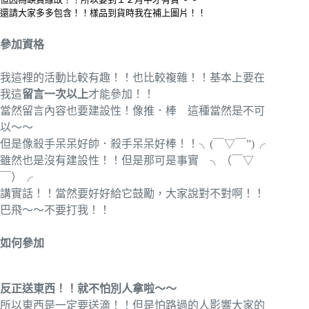
還請大家多多包含！！樣品到貨時我在補上圖片！！
參加資格
我這裡的活動比較有趣！！也比較複雜！！基本上要在
我這
留言一次以上
才能參加！！
當然留言內容也要建設性！像推．棒 這種當然是不可
以～～
但是像殺手呆呆好帥．殺手呆呆好棒！！╮(￣▽￣”)╭
雖然也是沒有建設性！！但是那可是事實 ╮（￣▽
￣）╭
講實話！！當然要好好給它鼓勵，大家說對不對啊！！
巴飛～～不要打我！！
如何參加
反正送東西！！就不怕別人拿啦～～
所以東西是一定要送滴！！但是怕路過的人影響大家的