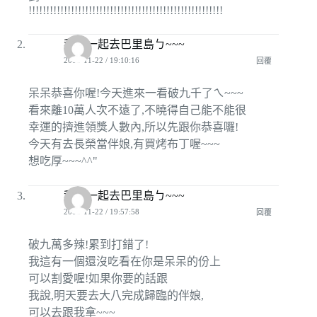
!!!!!!!!!!!!!!!!!!!!!!!!!!!!!!!!!!!!!!!!!!!!!!!!!!!!!!!
我們一起去巴里島ㄅ~~~
2008-11-22 / 19:10:16
回覆
呆呆恭喜你喔!今天進來一看破九千了ㄟ~~~
看來離10萬人次不遠了,不曉得自己能不能很
幸運的擠進領獎人數內,所以先跟你恭喜囉!
今天有去長榮當伴娘,有買烤布丁喔~~~
想吃厚~~~^^"
我們一起去巴里島ㄅ~~~
2008-11-22 / 19:57:58
回覆
破九萬多辣!累到打錯了!
我這有一個還沒吃看在你是呆呆的份上
可以割愛喔!如果你要的話跟
我說,明天要去大八完成歸臨的伴娘,
可以去跟我拿~~~