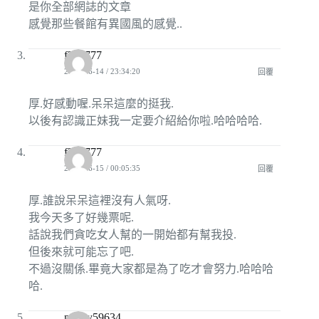
是你全部網誌的文章
感覺那些餐館有異國風的感覺..
f317777
2008-06-14 / 23:34:20
回覆
厚.好感動喔.呆呆這麼的挺我.
以後有認識正妹我一定要介紹給你啦.哈哈哈哈.
f317777
2008-06-15 / 00:05:35
回覆
厚.誰說呆呆這裡沒有人氣呀.
我今天多了好幾票呢.
話說我們貪吃女人幫的一開始都有幫我投.
但後來就可能忘了吧.
不過沒關係.畢竟大家都是為了吃才會努力.哈哈哈
哈.
ponny59634