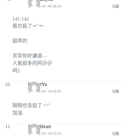
2008-06-18 / 09:26:54
回覆
141-142
我也投了＝ˇ＝
超乖的
呆呆你好謙虛-.-
人氣挺多的阿＠＠
呵2
HubertYu
2008-06-19 / 10:29:05
回覆
剛剛也去投了 ^^"
加油
SecretHeart
2008-06-19 / 19:23:53
回覆