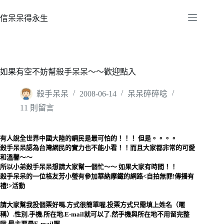
跳
至
信呆呆得永生
主
要
內
容
如果有空不妨幫殺手呆呆～～歡迎點入
殺手呆呆
2008-06-14
呆呆碎碎唸
11 則留言
有人說全世界中國大陸的網民是最可怕的！！！ 但是。。。。
殺手呆呆認為台灣網民的實力也不能小看！！而且大家都非常的可愛
和溫馨～～
所以小弟殺手呆呆想請大家幫一個忙～～ 如果大家有時間！！
殺手呆呆的一位格友
芳小瑩有參加華納摩鐵的網路<自拍無罪!傳播有
禮!>活動
請大家幫我投個票好嗎.方式很簡單喔.投票方式只需填上姓名（暱
稱）.性別.手機.所在地.E-mail就可以了.然手機與所在地不用留完整
啦.最主要是E-mail喔.