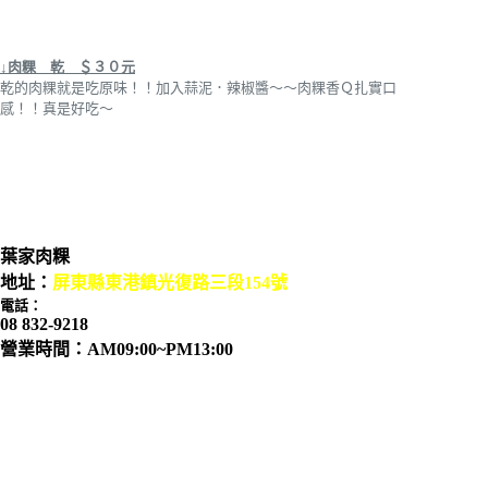
↓肉粿 乾 ＄３０元
乾的肉粿就是吃原味！！加入蒜泥．辣椒醬～～肉粿香Ｑ扎實口
感！！真是好吃～
葉家肉粿
地址：
屏東縣東港鎮光復路三段154號
電話：
08 832-9218
營業時間：AM
09:00~PM13:00