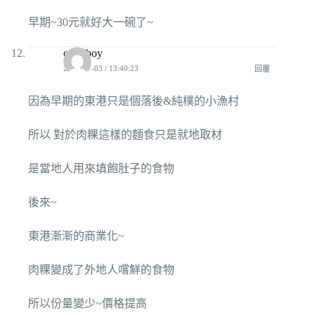
早期~30元就好大一碗了~
o125boy
2009-07-03 / 13:40:23
回覆
因為早期的東港只是個落後&純樸的小漁村
所以 對於肉粿這樣的麵食只是就地取材
是當地人用來填飽肚子的食物
後來~
東港漸漸的商業化~
肉粿變成了外地人嚐鮮的食物
所以份量變少~價格提高