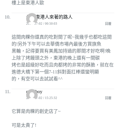
樓上是東港人歐
也是東港人來著的路人
2009-07-02 / 00:50:03
回覆
這間肉粿你還真的吃對間了呢~我幾乎也都吃這間
的!另外下午可以去華僑市場內最後方買旗魚
黑輪，記得要買有美鳳加持過的那間才好吃啊!晚
上除了烤饅頭之外，東港的晚上還有一間碳
烤也是超級好吃而且肉都烤的非常的酥脆，就在在
進德大橋下第一個7-11斜對面扛棒還蠻明顯
的，有空可以去試試看^^
o125boy
2009-07-02 / 15:25:32
回覆
它算是肉粿的創史店了~
可是太貴了!