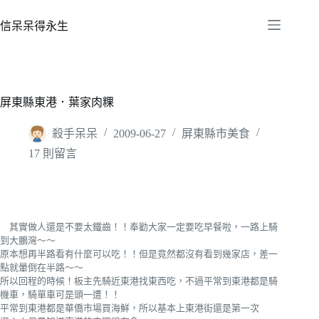
跳
至
信呆呆得永生
主
要
內
容
屏東縣東港．葉家肉粿
殺手呆呆
2009-06-27
屏東縣市美食
17 則留言
其實做人還是不要太鐵齒！！奉勸大家一定要吃早餐啦，一路上騎
到大鵬灣～～
原本想再半路看有什麼可以吃！！但是竟然都沒有看到幾家店，差一
點就暈倒在半路～～
所以回程的時候！板主先騎近東港找東西吃，不過平常到東港都是騎
機車，騎單車可是頭一遭！！
平常到東港都是華僑市場買海鮮，所以基本上東港街還是第一次