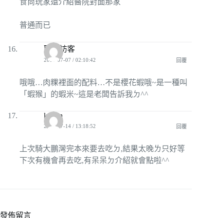
食尚玩家還介紹醫院對面那家
普通而已
匿名訪客
2009-07-07 / 02:10:42
回覆
哦哦…肉粿裡面的配料…不是櫻花蝦哦~是一種叫
「蝦猴」的蝦米~這是老闆告訴我ㄉ^^
keglin
2009-07-14 / 13:18:52
回覆
上次騎大鵬灣完本來要去吃ㄉ,結果太晚ㄌ只好等
下次有機會再去吃,有呆呆ㄉ介紹就會點啦^^
發佈留言