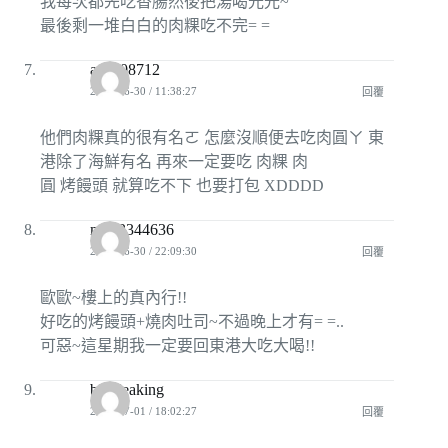
我每次都先吃香腸然後把湯喝光光~
最後剩一堆白白的肉粿吃不完= =
anna08712
2009-06-30 / 11:38:27
回覆
他們肉粿真的很有名ㄛ 怎麼沒順便去吃肉圓ㄚ 東
港除了海鮮有名 再來一定要吃 肉粿 肉
圓 烤饅頭 就算吃不下 也要打包 XDDDD
mini3344636
2009-06-30 / 22:09:30
回覆
歐歐~樓上的真內行!!
好吃的烤饅頭+燒肉吐司~不過晚上才有= =..
可惡~這星期我一定要回東港大吃大喝!!
bioideaking
2009-07-01 / 18:02:27
回覆