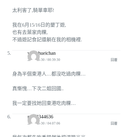
太利害了,騎單車耶!
我在6月15/16日的墾丁遊,
也有去葉家肉粿,
不過遊記食記還躺在我的相機裡.
wanghueichan
2009-06-30 / 00:39:30
回覆
身為半個東港人…都沒吃過肉粿…
真慚愧…下次二姐回國..
我一定要找她回東港吃肉粿…
mini3344636
2009-06-30 / 04:07:06
回覆