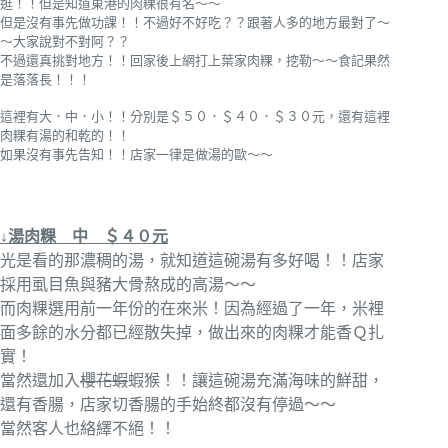
逛！！但是知道東港的肉粿很有名～～
但是沒有事先做功課！！不過好不好吃？？跟著人多的地方最對了～
～大家說對不對阿？？
不過還真挑對地方！！回家後上網打上葉家肉粿，挖勒～～食記果然
是落落長！！！
這裡有大．中．小！！分別是＄５０．＄４０．＄３０元，還有這裡
肉粿有湯的和乾的！！
如果沒有事先告知！！店家一律是做湯的歐～～
↓湯肉粿 中 ＄４０元
光是看的那濃稠的湯，就知道這碗湯有多好喝！！店家
採用虱目魚與豬大骨熬成的高湯～～
而肉粿選用前一年份的在來米！因為經過了一年，米裡
面多餘的水分都已經散失掉，做出來的肉粿才能香Ｑ扎
實！
當然還加入
櫻花蝦
蝦猴
！！讓這碗湯充滿海味的鮮甜，
還有香腸，店家切香腸的手始終都沒有停過～～
當然客人也絡繹不絕！！