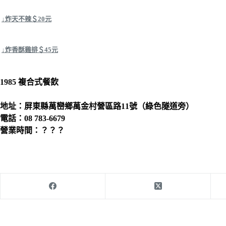
↓炸天不辣＄20元
↓炸香酥雞排＄45元
1985 複合式餐飲
地址：屏東縣萬巒鄉萬金村營區路11號（綠色隧道旁）
電話：08 783-6679
營業時間：？？？