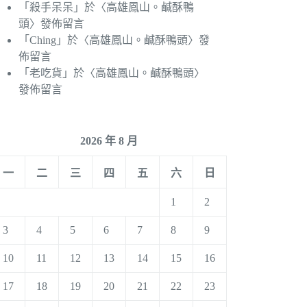
「
殺手呆呆
」於〈
高雄鳳山。鹹酥鴨
頭
〉發佈留言
「
Ching
」於〈
高雄鳳山。鹹酥鴨頭
〉發
佈留言
「
老吃貨
」於〈
高雄鳳山。鹹酥鴨頭
〉
發佈留言
2026 年 8 月
一
二
三
四
五
六
日
1
2
3
4
5
6
7
8
9
10
11
12
13
14
15
16
17
18
19
20
21
22
23