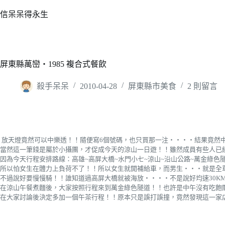
跳
信呆呆得永生
至
主
要
內
屏東縣萬巒‧1985 複合式餐飲
容
殺手呆呆
2010-04-28
屏東縣市美食
2 則留言
放天燈竟然可以中樂透！！隨便寫6個號碼，也只買那一注‧‧‧‧結果竟然中
當然這一筆錢是屬於小攝團，才促成今天的涼山一日遊！！雖然成員有些人已
因為今天行程安排路線：高雄~高屏大橋~水門小七~涼山~沿山公路~萬金綠色隧道
所以怕女生在體力上負荷不了！！所以女生就開補給車，而男生‧‧‧就是全
不過說好要慢慢騎！！誰知道過高屏大橋就被海放‧‧‧‧不是說好均速30K
在涼山午餐煮麵後，大家按照行程來到萬金綠色隧道！！也許是中午沒有吃飽
在大家討論後決定多加一個午茶行程！！原本只是誤打誤撞，竟然發現這一家