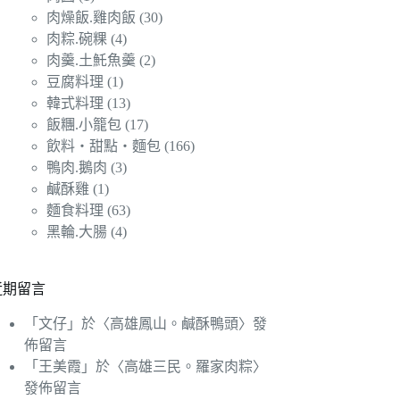
肉燥飯.雞肉飯
(30)
肉粽.碗粿
(4)
肉羹.土魠魚羹
(2)
豆腐料理
(1)
韓式料理
(13)
飯糰.小籠包
(17)
飲料‧甜點‧麵包
(166)
鴨肉.鵝肉
(3)
鹹酥雞
(1)
麵食料理
(63)
黑輪.大腸
(4)
近期留言
「
文仔
」於〈
高雄鳳山。鹹酥鴨頭
〉發
佈留言
「
王美霞
」於〈
高雄三民。羅家肉粽
〉
發佈留言