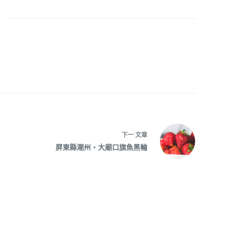
呆
下一
文章
屏東縣潮州‧大廟口旗魚黑輪