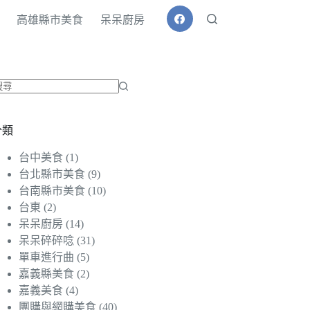
高雄縣市美食
呆呆廚房
找
不
分類
到
符
台中美食
(1)
合
台北縣市美食
(9)
條
台南縣市美食
(10)
件
台東
(2)
的
呆呆廚房
(14)
結
呆呆碎碎唸
(31)
果
單車進行曲
(5)
嘉義縣美食
(2)
嘉義美食
(4)
團購與網購美食
(40)