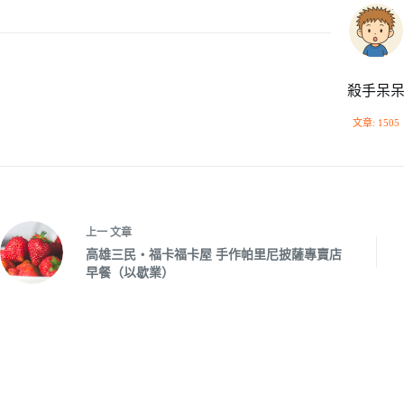
殺手呆
文章: 1505
上一
文章
高雄三民‧福卡福卡屋 手作帕里尼披薩專賣店
早餐（以歇業）