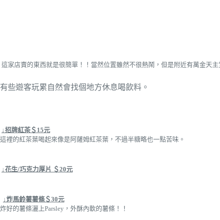
這家店賣的東西就是很簡單！！當然位置雖然不很熱鬧，但是附近有萬金天主
有些遊客玩累自然會找個地方休息喝飲料。
↓招牌紅茶＄15元
這裡的紅茶葉喝起來像是阿薩姆紅茶葉，不過半糖略也一點苦味。
↓花生/巧克力厚片 ＄20元
↓炸馬鈴薯薯條＄30元
炸好的薯條灑上Parsley，外酥內軟的薯條！！