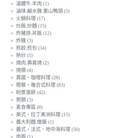
溫體牛.羊肉
(1)
滷味.鹹水雞.東山鴨頭
(3)
火鍋料理
(17)
炒飯.炒麵
(15)
炸豬排.丼飯
(12)
炸雞
(3)
煎餃.煎包
(34)
熱炒
(5)
燒肉.壽喜燒
(2)
燒腊
(4)
異國‧咖哩料理
(28)
簡餐‧複合式料理
(83)
粉漿蛋餅
(42)
粥類
(3)
素食專區
(8)
美式‧拉丁美洲料理
(15)
義大利麵.燉飯
(1)
義式‧法式．地中海料理
(50)
肉圓
(1)