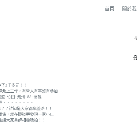
首頁
關於我
了3千多元！！
經北上工作，有些人有事沒有參加
~竹田~潮州~88~高雄
單‧‧‧‧‧‧‧‧
M？？誰知道大家都飆整路！！
關係，就在隧道旁發現一家小店
店讓大家拿起相機猛拍！！