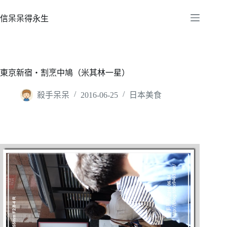
跳
至
信呆呆得永生
主
要
內
容
東京新宿‧割烹中鳩（米其林一星）
殺手呆呆
2016-06-25
日本美食