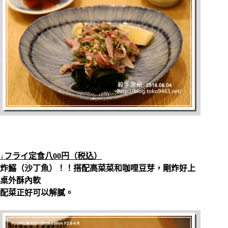
↓フライ定食
八00円（税込）
炸
鰯（沙丁魚）！！搭配高菜菜和咖哩豆芽，剛炸好上
桌外酥內軟
配菜正好可以解膩。