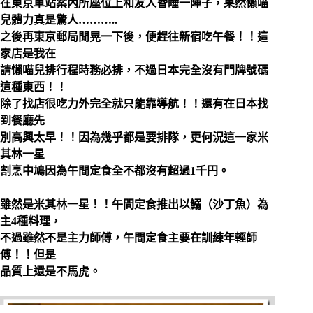
在東京車站案內所座位上和友人昏睡一陣子，果然懶喵
兒體力真是驚人………..
之後再東京郵局閒晃一下後，便趕往新宿吃午餐！！這
家店是我在
請懶喵兒排行程時務必排，不過日本完全沒有門牌號碼
這種東西！！
除了找店很吃力外完全就只能靠導航！！還有在日本找
到餐廳先
別高興太早！！因為幾乎都是要排隊，更何況這一家米
其林一星
割烹中鳩因為午間定食全不都沒有超過1千円。
雖然是米其林一星！！午間定食推出以鰯（沙丁魚）為
主4種料理，
不過雖然不是主力師傅，午間定食主要在訓練年輕師
傅！！但是
品質上還是不馬虎。