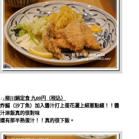
↓
↓柳川鍋定食 九00円（税込）
炸
鰯（沙丁魚）加入醬汁打上蛋花灑上細蔥點綴！！醬
汁淋飯真的很對味
還有那半熟蛋汁！！真的很下飯。