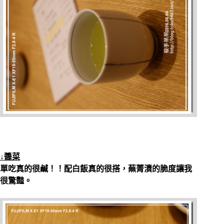
↓醬菜
單吃真的很鹹！！配白飯真的很搭，蕪菁漬的脆度讓我
很驚豔。