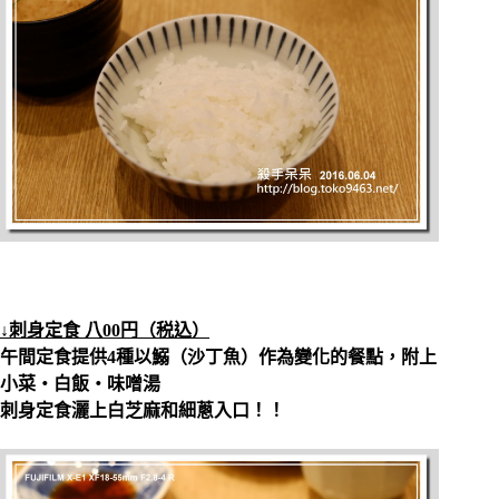
↓刺身定食 八00円（税込）
午間定食提供4種以鰯（沙丁魚）作為變化的餐點，附上
小菜‧白飯‧味噌湯
刺身定食灑上白芝麻和細蔥入口！！