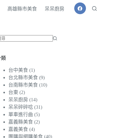
高雄縣市美食
呆呆廚房
找
不
分類
到
符
台中美食
(1)
合
台北縣市美食
(9)
條
台南縣市美食
(10)
件
台東
(2)
的
呆呆廚房
(14)
結
呆呆碎碎唸
(31)
果
單車進行曲
(5)
嘉義縣美食
(2)
嘉義美食
(4)
團購與網購美食
(40)