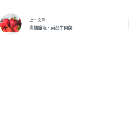
上一
文章
高雄鹽埕‧尚品牛肉麵