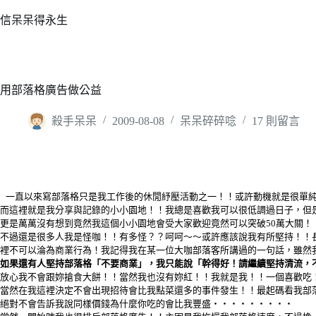
跳
信呆呆得永生
至
主
要
內
用部落格廣告做公益
容
殺手呆呆
2009-08-08
呆呆碎碎唸
17 則留言
一直以來寫部落格只是我工作後的休閒紓壓活動之一！！或許動機就是很單
而這裡就是我分享與記錄的小小園地！！我總是喜歡我可以很低調過日子，但
更是萬萬沒有想到竟然我這個小小園地會受大家歡迎竟然可以突破50萬大關！
不過還是很多人我是怪咖！！有多怪？？呵呵～～或許應該說我有所堅持！！
裡不可以淪為商業行為！我記得我在某一位大咖部落客所講過的一句話，雖然
如果還有人堅持部落格「不要商業」，我只能說「
幹得好！請繼續堅持清流，
放心我不會跟妳搶食大餅！！當然我也沒有妳紅！！我就是我！！一個喜歡吃
當然在我這裡決定不會出現招待會比我點菜還多的事件發生！！最起碼看我部
絕對不會告訴我說同樣價錢為什麼你吃的會比我豐盛‧‧‧‧‧‧‧‧‧