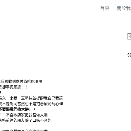
首頁
關於我
純我喜歡到處付費吃吃喝喝
是卻事與願違！！
！
長久一來我一直堅持並提醒我自己我這
我不是認同當然也不是抱著酸葡萄心理
不要跟我們搶大餅
」。
！！不喜歡店家把我當做大咖
落格前往的朋友除了口味不合外