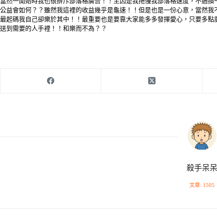
當然一開始時我也很排斥部落格廣告！！主因是我拖慢我部落格速度，不過換
公益會如何？？雖然我這裡的收益幾乎是龜速！！但是也是一份心意，當然我
最起碼我自己卻樂於其中！！最重要也是要靠大家能多多發揮愛心，只要多點
送到需要的人手裡！！和樂而不為？？
殺手呆
文章: 1505