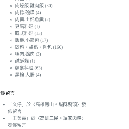
肉燥飯.雞肉飯
(30)
肉粽.碗粿
(4)
肉羹.土魠魚羹
(2)
豆腐料理
(1)
韓式料理
(13)
飯糰.小籠包
(17)
飲料‧甜點‧麵包
(166)
鴨肉.鵝肉
(3)
鹹酥雞
(1)
麵食料理
(63)
黑輪.大腸
(4)
近期留言
「
文仔
」於〈
高雄鳳山。鹹酥鴨頭
〉發
佈留言
「
王美霞
」於〈
高雄三民。羅家肉粽
〉
發佈留言