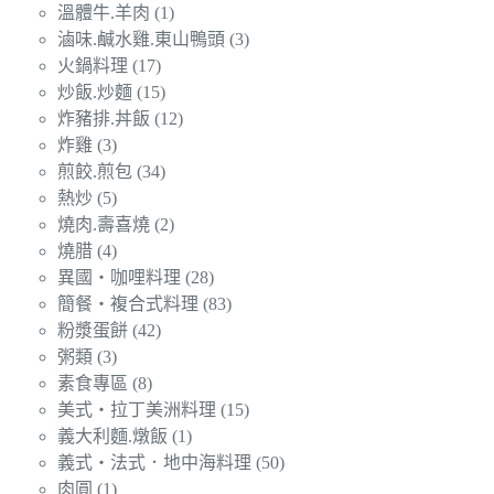
溫體牛.羊肉
(1)
滷味.鹹水雞.東山鴨頭
(3)
火鍋料理
(17)
炒飯.炒麵
(15)
炸豬排.丼飯
(12)
炸雞
(3)
煎餃.煎包
(34)
熱炒
(5)
燒肉.壽喜燒
(2)
燒腊
(4)
異國‧咖哩料理
(28)
簡餐‧複合式料理
(83)
粉漿蛋餅
(42)
粥類
(3)
素食專區
(8)
美式‧拉丁美洲料理
(15)
義大利麵.燉飯
(1)
義式‧法式．地中海料理
(50)
肉圓
(1)