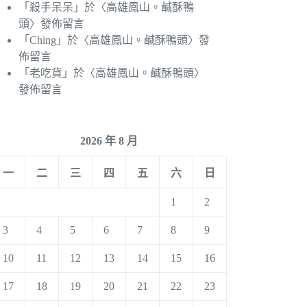
「
殺手呆呆
」於〈
高雄鳳山。鹹酥鴨
頭
〉發佈留言
「
Ching
」於〈
高雄鳳山。鹹酥鴨頭
〉發
佈留言
「
老吃貨
」於〈
高雄鳳山。鹹酥鴨頭
〉
發佈留言
2026 年 8 月
一
二
三
四
五
六
日
1
2
3
4
5
6
7
8
9
10
11
12
13
14
15
16
17
18
19
20
21
22
23