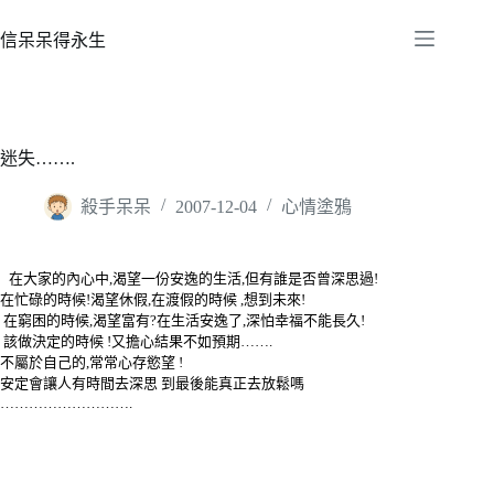
跳
至
信呆呆得永生
主
要
內
容
迷失…….
殺手呆呆
2007-12-04
心情塗鴉
在大家的內心中,渴望一份安逸的生活,但有誰是否曾深思過!
在忙碌的時候!渴望休假,在渡假的時候 ,想到未來!
在窮困的時候,渴望富有?在生活安逸了,深怕幸福不能長久!
該做決定的時候 !又擔心結果不如預期…….
不屬於自己的,常常心存慾望 !
安定會讓人有時間去深思 到最後能真正去放鬆嗎
……………………….