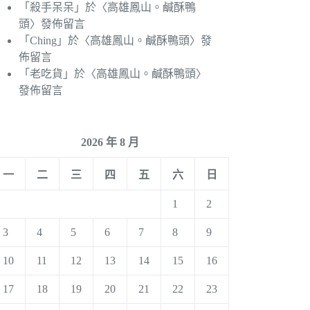
「
殺手呆呆
」於〈
高雄鳳山。鹹酥鴨
頭
〉發佈留言
「
Ching
」於〈
高雄鳳山。鹹酥鴨頭
〉發
佈留言
「
老吃貨
」於〈
高雄鳳山。鹹酥鴨頭
〉
發佈留言
2026 年 8 月
一
二
三
四
五
六
日
1
2
3
4
5
6
7
8
9
10
11
12
13
14
15
16
17
18
19
20
21
22
23