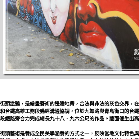
街頭塗鴉，是繪畫藝術的邊陲地帶，合法與非法的灰色交界，在
和台鐵高雄工務段幾經溝通協調，位於九如路與青島街口的台鐵
段鐵路旁合力完成總長九十八．九六公尺的作品。牆面催生出高
街頭藝術是養成全民美學涵養的方式之一，反映當地文化特色與