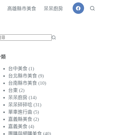
高雄縣市美食
呆呆廚房
找
不
分類
到
符
台中美食
(1)
合
台北縣市美食
(9)
條
台南縣市美食
(10)
件
台東
(2)
的
呆呆廚房
(14)
結
呆呆碎碎唸
(31)
果
單車進行曲
(5)
嘉義縣美食
(2)
嘉義美食
(4)
團購與網購美食
(40)