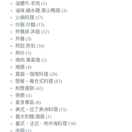
溫體牛.羊肉
(1)
滷味.鹹水雞.東山鴨頭
(3)
火鍋料理
(17)
炒飯.炒麵
(15)
炸豬排.丼飯
(12)
炸雞
(3)
煎餃.煎包
(34)
熱炒
(5)
燒肉.壽喜燒
(2)
燒腊
(4)
異國‧咖哩料理
(28)
簡餐‧複合式料理
(83)
粉漿蛋餅
(42)
粥類
(3)
素食專區
(8)
美式‧拉丁美洲料理
(15)
義大利麵.燉飯
(1)
義式‧法式．地中海料理
(50)
肉圓
(1)