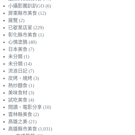
小攝影團趴趴GO
(6)
屏東縣市美食
(12)
展覽
(2)
已歇業店家
(229)
彰化縣市美食
(1)
心情塗鴉
(40)
日本美食
(7)
未分類
(1)
未分類
(14)
流浪日記
(7)
炭烤‧燒烤
(3)
熱炒麵食
(1)
美味食材
(3)
試吃美食
(4)
閱讀‧電影分享
(10)
雲林縣美食
(2)
高雄之美
(21)
高雄縣市美食
(1,031)