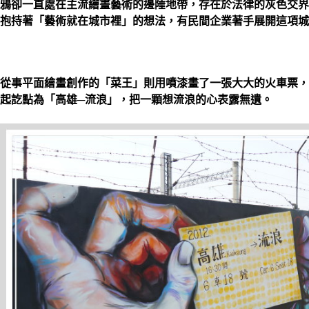
鴉卻一直處在主流繪畫藝術的邊陲地帶，存在於法律的灰色交界
抱持著「藝術就在城市裡」的想法，有民間企業著手展開這項城
從事平面繪畫創作的「菜王」則用噴漆畫了一張大大的火車票，
起訖點為「高雄─流浪」，把一顆想流浪的心表露無遺。