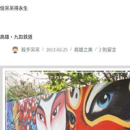
跳
信呆呆得永生
至
主
要
內
高雄‧九如鉄道
容
殺手呆呆
2012-02-25
高雄之美
2 則留言