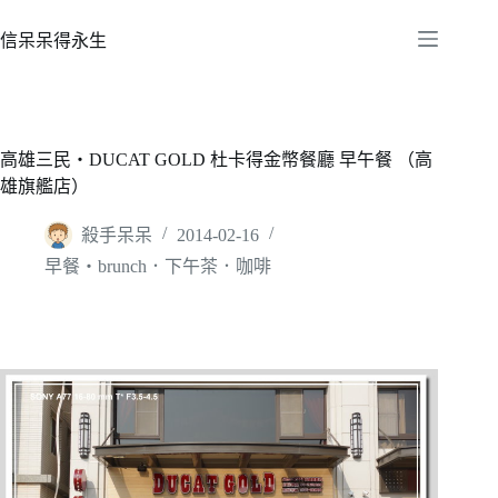
跳
至
信呆呆得永生
主
要
內
容
高雄三民‧DUCAT GOLD 杜卡得金幣餐廳 早午餐 （高
雄旗艦店）
殺手呆呆
2014-02-16
早餐‧brunch．下午茶．咖啡