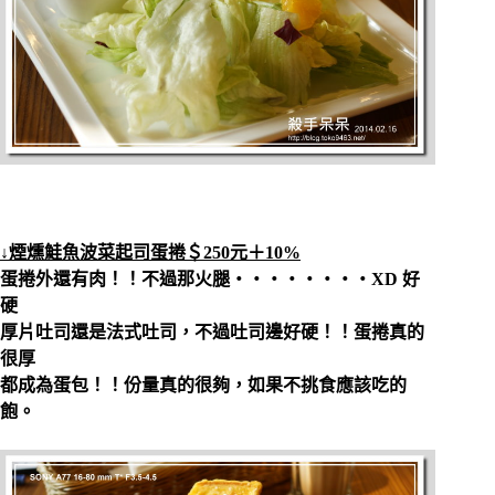
↓煙燻鮭魚波菜起司蛋捲＄250元＋10%
蛋捲外還有肉！！不過那火腿‧‧‧‧‧‧‧‧XD 好
硬
厚片吐司還是法式吐司，不過吐司邊好硬！！蛋捲真的
很厚
都成為蛋包！！份量真的很夠，如果不挑食應該吃的
飽。