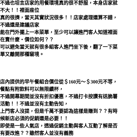
不過也坦言店家的用餐環境真的很不舒服，本身店家就
不大！！裡面座位
真的很擠，當天其實狀況很多！！店家處理還算不錯，
不過還是建議店家
能在門外擺上一本菜單，至少可以讓進門客人知道裡面
在賣什麼‧價位如何？？
可以避免當天就有很多組客人進門坐下後，翻了一下菜
單又離開那種窘境。
店內提供的早午餐組合價位從＄160元～＄300元不等，
餐點有附飲料可以無限續杯，
不過開幕期間並沒有折扣優惠，不過打卡按讚有送脆薯
活動！！不過並沒有主動告知，
上門客人沒提，但是千萬不要認為這樣是賺到？？有時
候新店必須的促銷還是必要！！
即使是一些人氣店，透過促銷主動與客人互動了解是否
有要改進？？雖然客人並沒有義務