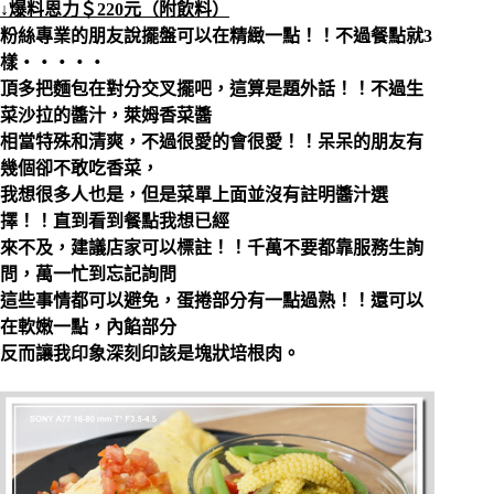
↓爆料恩力＄220元（附飲料）
粉絲專業的朋友說擺盤可以在精緻一點！！不過餐點就3
樣‧‧‧‧‧
頂多把麵包在對分交叉擺吧，這算是題外話！！不過生
菜沙拉的醬汁，萊姆香菜醬
相當特殊和清爽，不過很愛的會很愛！！呆呆的朋友有
幾個卻不敢吃香菜，
我想很多人也是，但是菜單上面並沒有註明醬汁選
擇！！直到看到餐點我想已經
來不及，建議店家可以標註！！千萬不要都靠服務生詢
問，萬一忙到忘記詢問
這些事情都可以避免，蛋捲部分有一點過熟！！還可以
在軟嫩一點，內餡部分
反而讓我印象深刻印該是塊狀培根肉。