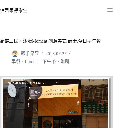
跳
至
信呆呆得永生
主
要
內
容
高雄三民‧沐濛Moment 創意美式.爵士.全日早午餐
殺手呆呆
2013-07-27
早餐‧brunch．下午茶．咖啡