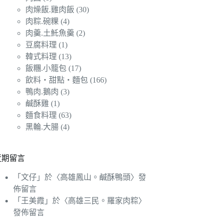
肉燥飯.雞肉飯
(30)
肉粽.碗粿
(4)
肉羹.土魠魚羹
(2)
豆腐料理
(1)
韓式料理
(13)
飯糰.小籠包
(17)
飲料‧甜點‧麵包
(166)
鴨肉.鵝肉
(3)
鹹酥雞
(1)
麵食料理
(63)
黑輪.大腸
(4)
近期留言
「
文仔
」於〈
高雄鳳山。鹹酥鴨頭
〉發
佈留言
「
王美霞
」於〈
高雄三民。羅家肉粽
〉
發佈留言