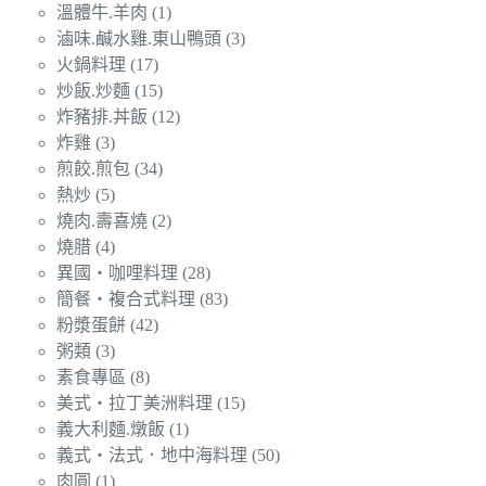
溫體牛.羊肉
(1)
滷味.鹹水雞.東山鴨頭
(3)
火鍋料理
(17)
炒飯.炒麵
(15)
炸豬排.丼飯
(12)
炸雞
(3)
煎餃.煎包
(34)
熱炒
(5)
燒肉.壽喜燒
(2)
燒腊
(4)
異國‧咖哩料理
(28)
簡餐‧複合式料理
(83)
粉漿蛋餅
(42)
粥類
(3)
素食專區
(8)
美式‧拉丁美洲料理
(15)
義大利麵.燉飯
(1)
義式‧法式．地中海料理
(50)
肉圓
(1)