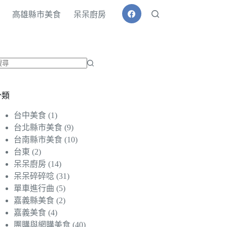
高雄縣市美食
呆呆廚房
找
不
分類
到
符
台中美食
(1)
合
台北縣市美食
(9)
條
台南縣市美食
(10)
件
台東
(2)
的
呆呆廚房
(14)
結
呆呆碎碎唸
(31)
果
單車進行曲
(5)
嘉義縣美食
(2)
嘉義美食
(4)
團購與網購美食
(40)