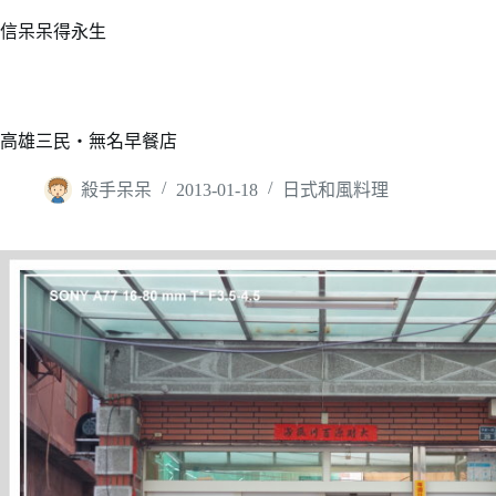
跳
信呆呆得永生
至
主
要
內
高雄三民‧無名早餐店
容
殺手呆呆
2013-01-18
日式和風料理