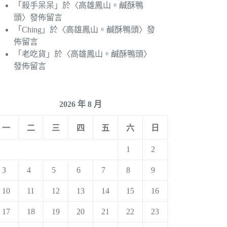
「
殺手呆呆
」於〈
高雄鳳山。鹹酥鴨
頭
〉發佈留言
「
Ching
」於〈
高雄鳳山。鹹酥鴨頭
〉發
佈留言
「
老吃貨
」於〈
高雄鳳山。鹹酥鴨頭
〉
發佈留言
2026 年 8 月
一
二
三
四
五
六
日
1
2
3
4
5
6
7
8
9
10
11
12
13
14
15
16
17
18
19
20
21
22
23