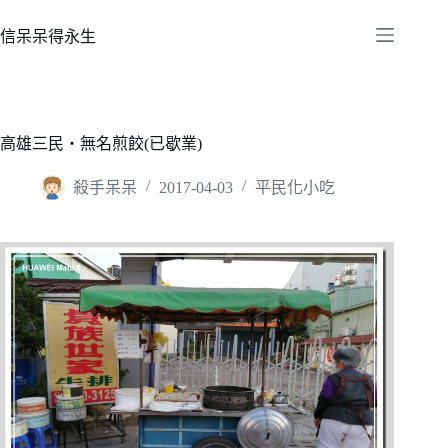
跳
至
信呆呆得永生
主
要
內
容
高雄三民‧無名煎餃(已歇業)
殺手呆呆
2017-04-03
平民化小吃