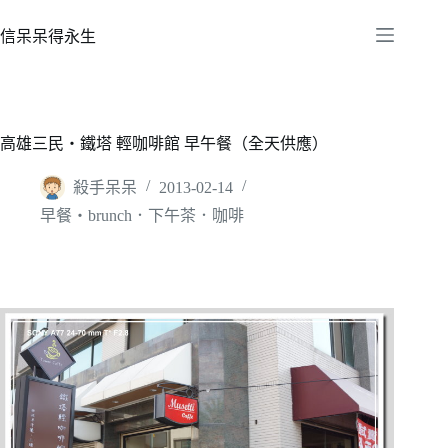
跳
至
信呆呆得永生
主
要
內
容
高雄三民‧鐵塔 輕咖啡館 早午餐（全天供應）
殺手呆呆
2013-02-14
早餐‧brunch．下午茶．咖啡