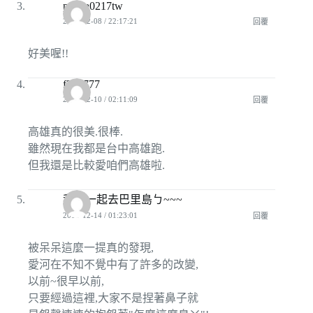
panda0217tw
2008-12-08 / 22:17:21
回覆
好美喔!!
f317777
2008-12-10 / 02:11:09
回覆
高雄真的很美.很棒.
雖然現在我都是台中高雄跑.
但我還是比較愛咱們高雄啦.
我們一起去巴里島ㄅ~~~
2008-12-14 / 01:23:01
回覆
被呆呆這麼一提真的發現,
愛河在不知不覺中有了許多的改變,
以前~很早以前,
只要經過這裡,大家不是捏著鼻子就