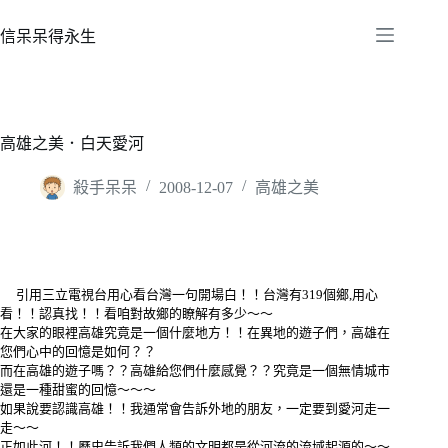
跳
至
信呆呆得永生
主
要
內
容
高雄之美．白天愛河
殺手呆呆
2008-12-07
高雄之美
引用三立電視台用心看台灣一句開場白！！台灣有319個鄉,用心
看！！認真找！！看咱對故鄉的瞭解有多少～～
在大家的眼裡高雄究竟是一個什麼地方！！在異地的遊子們，高雄在
您們心中的回憶是如何？？
而在高雄的遊子嗎？？高雄給您們什麼感覺？？究竟是一個無情城市
還是一種甜蜜的回憶～～～
如果說要認識高雄！！我通常會告訴外地的朋友，一定要到愛河走一
走～～
正如此河！！歷史告訴我們人類的文明都是從河流的流域起源的～～