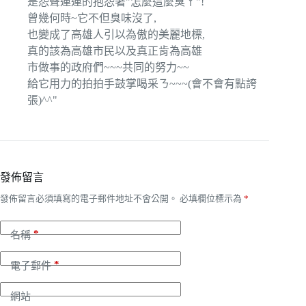
是怨聲連連的抱怨著"怎麼這麼臭ㄚ"!
曾幾何時~它不但臭味沒了,
也變成了高雄人引以為傲的美麗地標,
真的該為高雄市民以及真正肯為高雄
市做事的政府們~~~共同的努力~~
給它用力的拍拍手鼓掌喝采ㄋ~~~(會不會有點誇
張)^^"
發佈留言
發佈留言必須填寫的電子郵件地址不會公開。
必填欄位標示為
*
*
名稱
*
電子郵件
網站