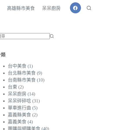
高雄縣市美食
呆呆廚房
找
不
分類
到
符
台中美食
(1)
合
台北縣市美食
(9)
條
台南縣市美食
(10)
件
台東
(2)
的
呆呆廚房
(14)
結
呆呆碎碎唸
(31)
果
單車進行曲
(5)
嘉義縣美食
(2)
嘉義美食
(4)
團購與網購美食
(40)