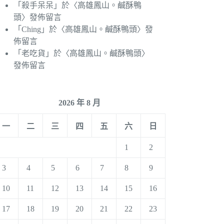
「
殺手呆呆
」於〈
高雄鳳山。鹹酥鴨
頭
〉發佈留言
「
Ching
」於〈
高雄鳳山。鹹酥鴨頭
〉發
佈留言
「
老吃貨
」於〈
高雄鳳山。鹹酥鴨頭
〉
發佈留言
2026 年 8 月
一
二
三
四
五
六
日
1
2
3
4
5
6
7
8
9
10
11
12
13
14
15
16
17
18
19
20
21
22
23