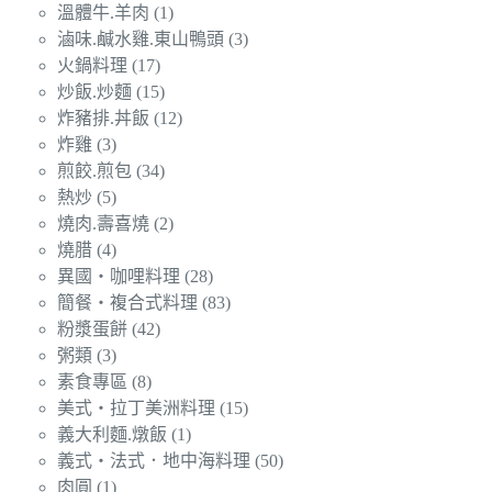
溫體牛.羊肉
(1)
滷味.鹹水雞.東山鴨頭
(3)
火鍋料理
(17)
炒飯.炒麵
(15)
炸豬排.丼飯
(12)
炸雞
(3)
煎餃.煎包
(34)
熱炒
(5)
燒肉.壽喜燒
(2)
燒腊
(4)
異國‧咖哩料理
(28)
簡餐‧複合式料理
(83)
粉漿蛋餅
(42)
粥類
(3)
素食專區
(8)
美式‧拉丁美洲料理
(15)
義大利麵.燉飯
(1)
義式‧法式．地中海料理
(50)
肉圓
(1)