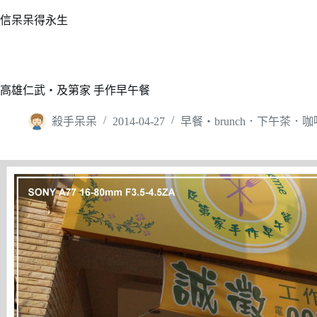
跳
信呆呆得永生
至
主
要
內
高雄仁武‧及第家 手作早午餐
容
殺手呆呆
2014-04-27
早餐‧brunch．下午茶．咖