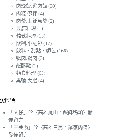
肉燥飯.雞肉飯
(30)
肉粽.碗粿
(4)
肉羹.土魠魚羹
(2)
豆腐料理
(1)
韓式料理
(13)
飯糰.小籠包
(17)
飲料‧甜點‧麵包
(166)
鴨肉.鵝肉
(3)
鹹酥雞
(1)
麵食料理
(63)
黑輪.大腸
(4)
近期留言
「
文仔
」於〈
高雄鳳山。鹹酥鴨頭
〉發
佈留言
「
王美霞
」於〈
高雄三民。羅家肉粽
〉
發佈留言