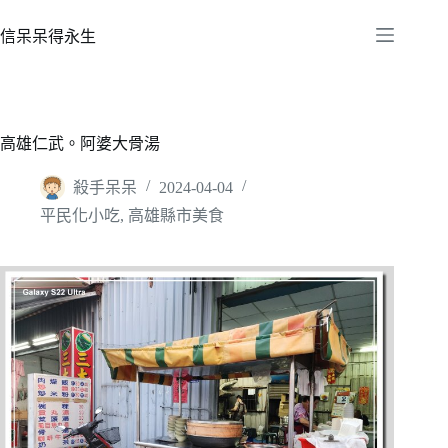
跳
至
信呆呆得永生
主
要
內
容
高雄仁武。阿婆大骨湯
殺手呆呆
2024-04-04
平民化小吃
,
高雄縣市美食