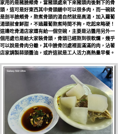
家用的是豬臉頰骨，當豬頭處來下來豬頭肉後剩下的骨
頭，這可是好東西其中骨頭縫中可以很多肉，而一碗就
是剖半臉頰骨，熬煮骨頭的湯自然就是高湯，加入蘿蔔
湯頭就會鮮甜，不過蘿蔔熬煮時間不夠，吃起來略硬！
這邊吃骨湯店家還有給一個空碗，主要是沾醬用另外一
個用處也是給大家裝骨頭，骨頭已經熬到很軟爛，幾乎
可以說是骨肉分離，其中臉骨凹處裡面滿滿的肉，沾著
店家調製蒜頭醬油，或許這就是工人活力高熱量早餐。