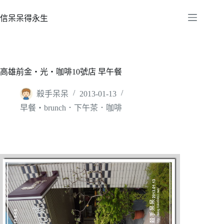
跳
至
信呆呆得永生
主
要
內
容
高雄前金‧光‧咖啡10號店 早午餐
殺手呆呆
2013-01-13
早餐‧brunch．下午茶．咖啡