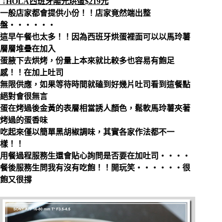
↓
HOLA西班牙陽光烘蛋$219元
一般店家都會提供小份！！店家竟然端出整
盤‧‧‧‧‧‧
這早午餐也太多！！因為西班牙烘蛋裡面可以以馬玲薯
層層堆疊在加入
蛋腋下去烘烤，份量上本來就比較多也容易有飽足
感！！在加上吐司
無限供應，如果等待時間就磕到好幾片吐司看到這餐點
絕對會很無言
蛋在烤過後金黃的表層相當誘人顏色，鬆軟馬玲薯夾著
烤過的蛋香味
吃起來僅以簡單黑胡椒調味，其實各家作法都不一
樣！！
用餐過程服務生還會貼心詢問是否要在加吐司‧‧‧‧
餐後服務生問我有沒有吃飽！！開玩笑‧‧‧‧‧‧很
飽又很撐