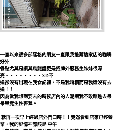
一直以來很多部落格的朋友一直跟我推薦這家店的咖啡
好外
餐點尤其是讚其烏龍麵更是招牌外
服務生妹妹很漂
亮
‧‧‧‧‧‧‧‧XD
不
過卻沒有出現在我食記裡，不是我暗槓而是我還沒有去
過！！
因為當我想到要去的時候店內的人潮讓我不敢踏進去呆
呆畢竟生性害羞
。
就再一次早上經過店外門口時！！竟然看到店家已經營
業，我的記憶裡應該是 中午