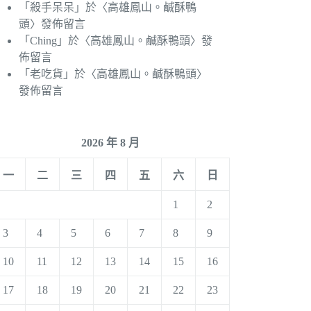
「
殺手呆呆
」於〈
高雄鳳山。鹹酥鴨
頭
〉發佈留言
「
Ching
」於〈
高雄鳳山。鹹酥鴨頭
〉發
佈留言
「
老吃貨
」於〈
高雄鳳山。鹹酥鴨頭
〉
發佈留言
2026 年 8 月
一
二
三
四
五
六
日
1
2
3
4
5
6
7
8
9
10
11
12
13
14
15
16
17
18
19
20
21
22
23