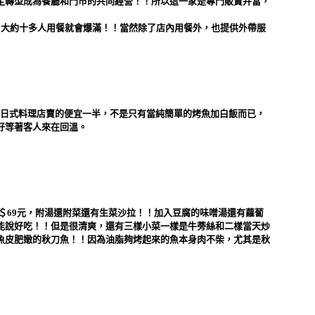
定轉型成為餐廳和門市的共同經營！！所以這一家是專門販賣弁當，
，大約十多人用餐就會爆滿！！當然除了店內用餐外，也提供外帶服
日式料理店賣的便宜一半，不是只有當純簡單的烤魚加白飯而已，
好等著客人來在回溫。
＄69元，附湯還附菜還有生菜沙拉！！加入豆腐的味噌湯還有蘿蔔
能說好吃！！但是很清爽，還有三樣小菜一樣是牛蒡絲和二樣當天炒
魚皮肥嫩的秋刀魚！！因為油脂夠烤起來的魚本身肉不柴，尤其是秋