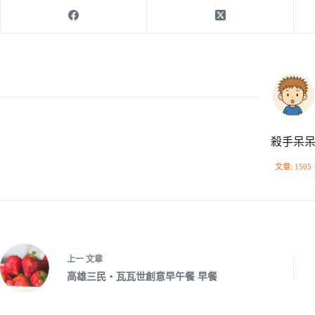
殺手呆
文章: 1505
上一
文章
高雄三民‧瓦瓦世創意早午餐 早餐