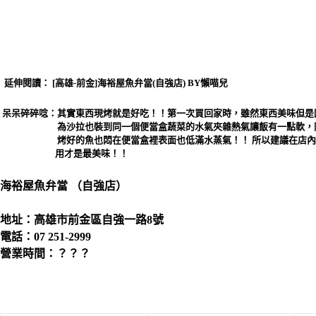
延伸閱讀：
[高雄-前金]海裕屋魚弁當(自強店) BY懶喵兒
呆呆碎碎唸：其實東西現烤就是好吃！！第一次買回家時，雖然東西美味但是
為沙拉也裝到同一個便當盒蔬菜的水氣夾雜熱氣讓飯有一點軟，
烤好的魚也悶在便當盒裡表面也低滿水蒸氣！！ 所以建議在店內
用才是最美味！！
海裕屋魚弁當 （自強店）
地址：高雄市前金區自強一路8號
電話：07 251-2999
營業時間：？？？