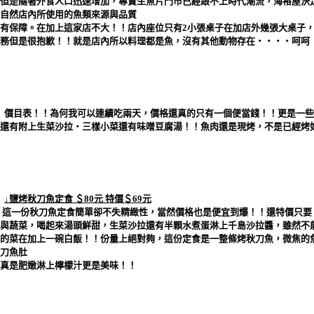
但是隨著外食人口迅速增加，專賣生魚片門市已經跟不上時代潮流，海裕屋決
自然店內所使用的魚類來源與品質
有保障。在加上這家店不大！！店內座位只有2小張桌子在加店外幾張大桌子
務但是很抱歉！！就是店內所以料理都是魚，沒有其他動物存在‧‧‧‧呵呵
價目表！！為何我可以連續吃兩天，價格還真的只有一個便當錢！！更是一些
還有附上生菜沙拉‧三樣小菜還有味噌豆腐湯！！魚肉還是現烤，不是已經烤
↓鹽烤秋刀魚定食 ＄80元 特價＄69元
這一份秋刀魚定食簡單卻不失精緻性，當然價格也是便宜到爆！！還特價只要
與蔬菜，喝起來湯頭鮮甜，生菜沙拉還有半顆水煮蛋淋上千島沙拉醬，雖然不
的菜在加上一碗白飯！！份量上絕對夠，這份定食是一整條烤秋刀魚，微焦的
刀魚肚
真是肥嫩淋上檸檬汁更是美味！！