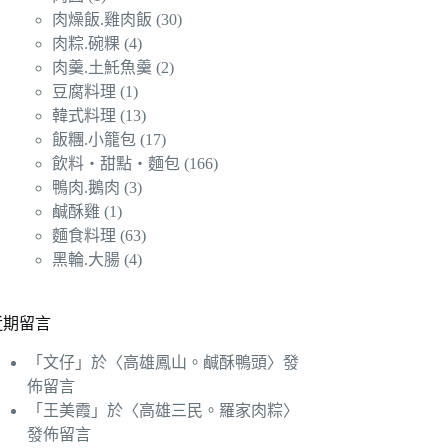
肉燥飯.雞肉飯
(30)
肉粽.碗粿
(4)
肉羹.土魠魚羹
(2)
豆腐料理
(1)
韓式料理
(13)
飯糰.小籠包
(17)
飲料‧甜點‧麵包
(166)
鴨肉.鵝肉
(3)
鹹酥雞
(1)
麵食料理
(63)
黑輪.大腸
(4)
近期留言
「
文仔
」於〈
高雄鳳山。鹹酥鴨頭
〉發
佈留言
「
王美霞
」於〈
高雄三民。羅家肉粽
〉
發佈留言