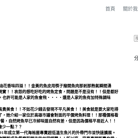
首頁
關於我
油花香味四溢！！金黃的魚皮用筷子撥開魚肉那剎那熱氣瞬間湧
現實！！哀怨的想吃好吃的烤魚定食，問題是不是沒有！！但是都好
宜，也許可能是人家的魚會飛‧‧‧‧還是人家的魚有加特殊調味
高貴美食！！不如花少錢去發現不平凡美食！！美食就是要大家吃得
了，她介紹一家位於高雄市議會對面的平價烤魚料理！！那種價格看
用餐，自然烤魚早已冷掉味道自然有差，但是因為價格平易近人！！
會少一點？？
91年成立第一代海裕屋專賣超低溫生魚片的外帶門市並快速擴展。