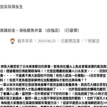
跳
信呆呆得永生
至
主
要
內
高雄前金‧海裕屋魚弁當 （自強店）（已歇業）
容
殺手呆呆
2010-06-25
已歇業店家
7 則留言
烤魚大概受到了日本美食節目的荼毒，那魚肉在爐火上魚皮冒著滾燙的氣泡與
出，透過電視彷彿能聞蹈海味！！光是這種畫面就讓人口水直流‧‧‧‧回到
貴‧‧‧‧不過貴不貴大家認知不同啦！有些人認為一份餐點3‧4百非常便
料！！但是不是魚都是新鮮烤在加點鹽調味才能吃出美味嗎？？
一直以來呆呆經常在我部落格倡導不要用金錢去衡量美食，與其花大錢去享受
起，而非只有好野人才能品嚐那就遜掉了‧‧‧‧也許我這個怨念
懶喵兒
聽到
了會讓人心動，當然第一次外帶卻留下不好的印象！！因為我隔了快2小時才
隔天我又殺過來，雖然一路上大雨不停卻沒有澆熄我的衝勁！！也許下雨天人
海裕屋大家應該在高雄街頭都有看過分店！！這家早期是以水產海鮮起家在19