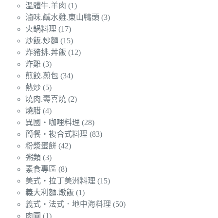
溫體牛.羊肉
(1)
滷味.鹹水雞.東山鴨頭
(3)
火鍋料理
(17)
炒飯.炒麵
(15)
炸豬排.丼飯
(12)
炸雞
(3)
煎餃.煎包
(34)
熱炒
(5)
燒肉.壽喜燒
(2)
燒腊
(4)
異國‧咖哩料理
(28)
簡餐‧複合式料理
(83)
粉漿蛋餅
(42)
粥類
(3)
素食專區
(8)
美式‧拉丁美洲料理
(15)
義大利麵.燉飯
(1)
義式‧法式．地中海料理
(50)
肉圓
(1)