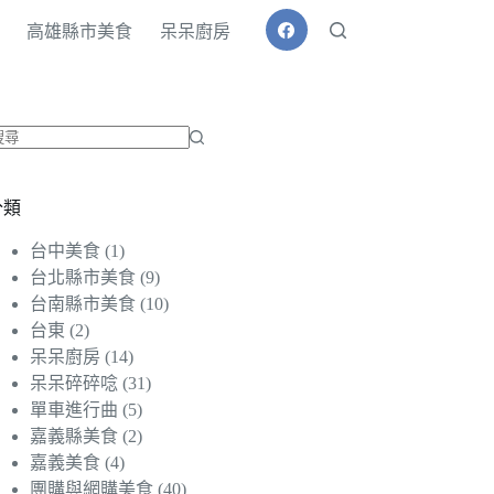
高雄縣市美食
呆呆廚房
找
不
分類
到
符
台中美食
(1)
合
台北縣市美食
(9)
條
台南縣市美食
(10)
件
台東
(2)
的
呆呆廚房
(14)
結
呆呆碎碎唸
(31)
果
單車進行曲
(5)
嘉義縣美食
(2)
嘉義美食
(4)
團購與網購美食
(40)