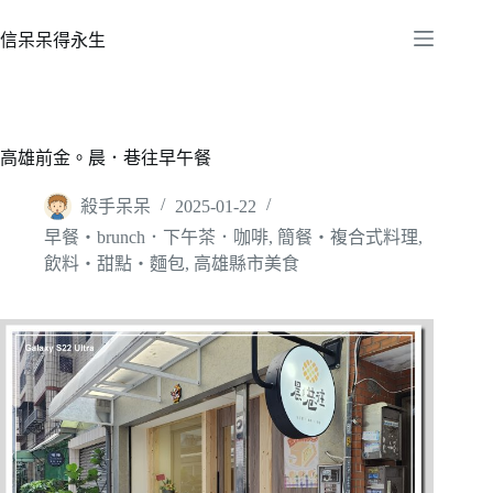
跳
至
信呆呆得永生
主
要
內
容
高雄前金。晨．巷往早午餐
殺手呆呆
2025-01-22
早餐‧brunch．下午茶．咖啡
,
簡餐‧複合式料理
,
飲料‧甜點‧麵包
,
高雄縣市美食