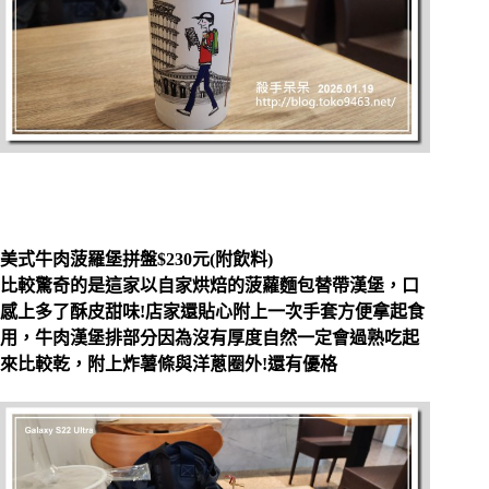
美式牛肉菠羅堡拼盤$230
元(
附飲料)
比較驚奇的是這家以自家烘焙的菠蘿麵包替帶漢堡，口
感上多了酥皮甜味!店家還貼心附上一次手套方便拿起食
用，牛肉漢堡排部分因為沒有厚度自然一定會過熟吃起
來比較乾，附上炸薯條與洋蔥圈外!還有優格