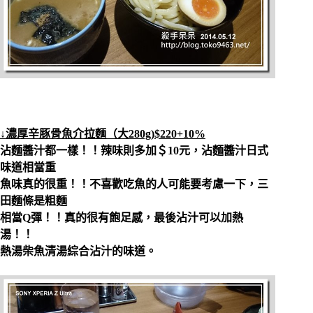
↓
濃厚辛豚骨魚介拉麵（大
280g)$220+10%
沾麵醬汁都一樣！！辣味則多加＄10元，沾麵醬汁日式
味道相當重
魚味真的很重！！不喜歡吃魚的人可能要考慮一下，三
田麵條是粗麵
相當Q彈！！真的很有飽足感，最後沾汁可以加熱
湯！！
熱湯柴魚清湯綜合沾汁的味道。