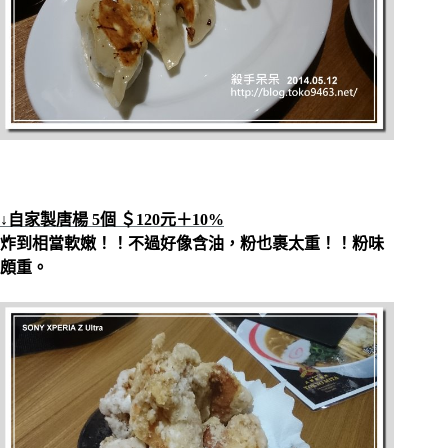
↓自家製唐楊 5個 ＄120元＋10%
炸到相當軟嫩！！不過好像含油，粉也裹太重！！粉味
頗重。