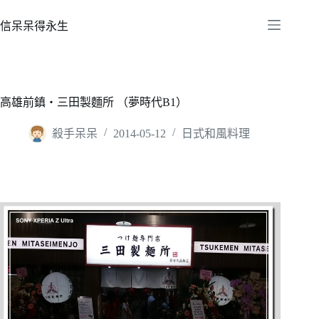
跳
至
信呆呆得永生
主
要
內
容
高雄前鎮‧三田製麵所 （夢時代B1）
殺手呆呆
2014-05-12
日式和風料理