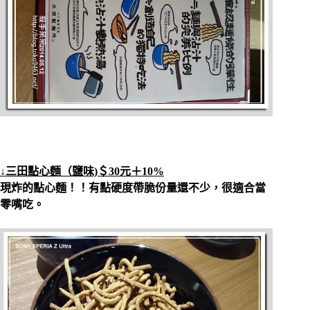
↓三田點心麵（鹽味)＄30元＋10%
現炸的點心麵！！有點硬度帶脆份量還不少，很適合當
零嘴吃。