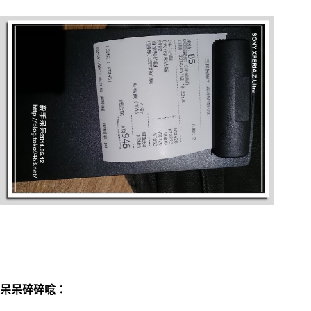
呆呆碎碎唸：