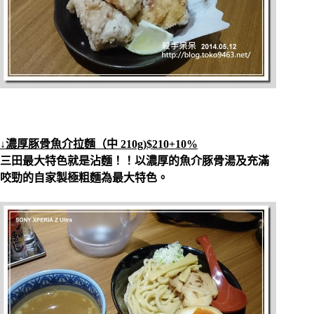
↓
濃厚豚骨魚介拉麵（
中 210g)$210+10%
三田最大特色就是沾麵！！以
濃厚的魚介豚骨湯及充滿
咬勁的自家製極粗麵為最大特色。