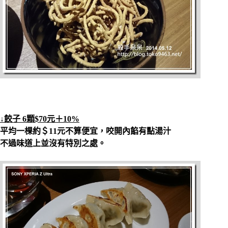
↓餃子 6顆$70元＋10%
平均一棵約＄11元不算便宜，咬開內餡有點湯汁
不過味道上並沒有特別之處。