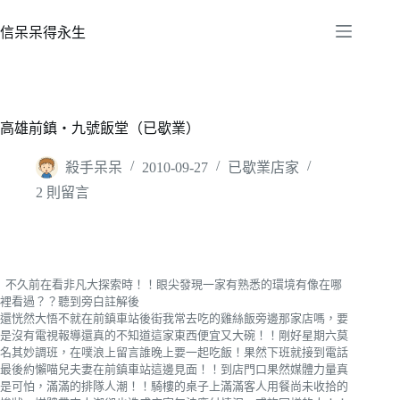
跳
至
信呆呆得永生
主
要
內
容
高雄前鎮‧九號飯堂（已歇業）
殺手呆呆
2010-09-27
已歇業店家
2 則留言
不久前在看非凡大探索時！！眼尖發現一家有熟悉的環境有像在哪
裡看過？？聽到旁白註解後
還恍然大悟不就在前鎮車站後街我常去吃的雞絲飯旁邊那家店嗎，要
是沒有電視報導還真的不知道這家東西便宜又大碗！！剛好星期六莫
名其妙調班，在噗浪上留言誰晚上要一起吃飯！
果然下班就接到電話
最後約懶喵兒夫妻在前鎮車站這邊見面！！到店門口果然媒體力量真
是可怕，滿滿的排隊人潮！！騎樓的桌子上滿滿客人用餐尚未收拾的