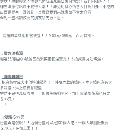
慘狀，媒體帶來人潮卻也造成店家無法應付情況，或許同樣的人！！
卻無法應付絡繹不覺得人潮！！難免用餐心情會大打折扣外，小吃的
店面還是有一點雜亂，其實對我們來說應該不會太介意
但對一些格調較高的朋友請先行三思。
這裡的套餐組相當便宜！！＄85元~$99元，百元有找。
↓貢丸油條湯
懶喵兒所點的3號餐因為紫菜蛋花湯賣完！！換成貢丸油條湯。
↓咖哩雞鍋巴
把白飯捏成大小放進油鍋炸！！外酥內軟的鍋巴，本身鍋巴沒有太
多味道，淋上濃稠咖哩醬
雖然不是很高級咖哩！！但很美味夠平民，加上紫菜蛋花湯也只要
＄85元。
！！
↓2號餐＄99元
份量真是傻眼！！這個份量可以足夠2個人吃，一個大雞腿飯就要
＄70元，在加上湯！！