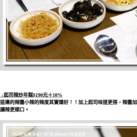
↓起司辣炒年糕$190元＋10%
這邊的辣醬小辣的辣度其實還好！！加上起司味道更搭，辣醬加
讓辣更順口。