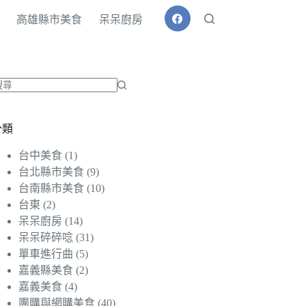
高雄縣市美食
呆呆廚房
找
不
分類
到
符
台中美食
(1)
合
台北縣市美食
(9)
條
台南縣市美食
(10)
件
台東
(2)
的
呆呆廚房
(14)
結
呆呆碎碎唸
(31)
果
單車進行曲
(5)
嘉義縣美食
(2)
嘉義美食
(4)
團購與網購美食
(40)