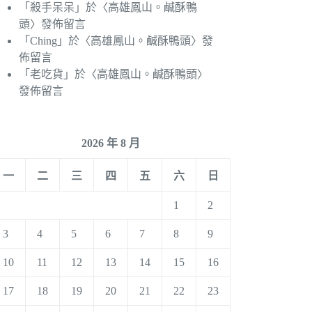
「
殺手呆呆
」於〈
高雄鳳山。鹹酥鴨
頭
〉發佈留言
「
Ching
」於〈
高雄鳳山。鹹酥鴨頭
〉發
佈留言
「
老吃貨
」於〈
高雄鳳山。鹹酥鴨頭
〉
發佈留言
2026 年 8 月
一
二
三
四
五
六
日
1
2
3
4
5
6
7
8
9
10
11
12
13
14
15
16
17
18
19
20
21
22
23