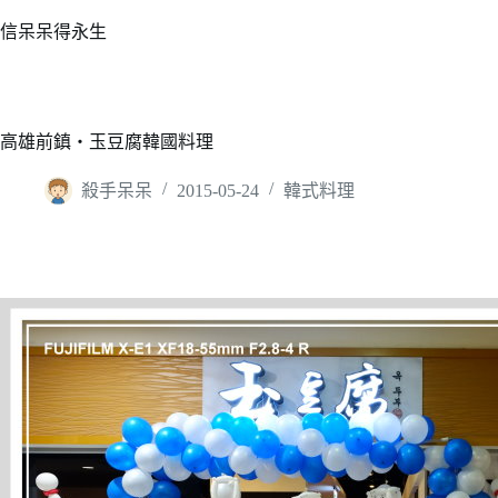
跳
信呆呆得永生
至
主
要
內
高雄前鎮‧玉豆腐韓國料理
容
殺手呆呆
2015-05-24
韓式料理