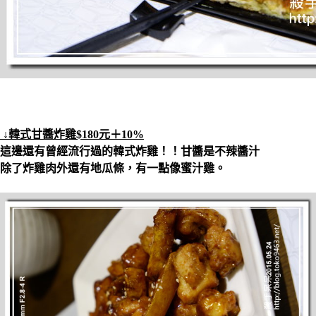
↓韓式甘醬炸雞$180元＋10%
這邊還有曾經流行過的韓式炸雞！！甘醬是不辣醬汁
除了炸雞肉外還有地瓜條，有一點像蜜汁雞。