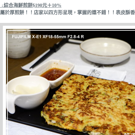
↓綜合海鮮煎餅$190元＋10%
屬於厚煎餅！！店家以四方形呈現，掌握的還不錯！！表皮酥香