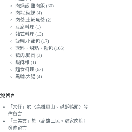
肉燥飯.雞肉飯
(30)
肉粽.碗粿
(4)
肉羹.土魠魚羹
(2)
豆腐料理
(1)
韓式料理
(13)
飯糰.小籠包
(17)
飲料‧甜點‧麵包
(166)
鴨肉.鵝肉
(3)
鹹酥雞
(1)
麵食料理
(63)
黑輪.大腸
(4)
近期留言
「
文仔
」於〈
高雄鳳山。鹹酥鴨頭
〉發
佈留言
「
王美霞
」於〈
高雄三民。羅家肉粽
〉
發佈留言