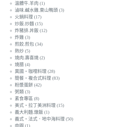
溫體牛.羊肉
(1)
滷味.鹹水雞.東山鴨頭
(3)
火鍋料理
(17)
炒飯.炒麵
(15)
炸豬排.丼飯
(12)
炸雞
(3)
煎餃.煎包
(34)
熱炒
(5)
燒肉.壽喜燒
(2)
燒腊
(4)
異國‧咖哩料理
(28)
簡餐‧複合式料理
(83)
粉漿蛋餅
(42)
粥類
(3)
素食專區
(8)
美式‧拉丁美洲料理
(15)
義大利麵.燉飯
(1)
義式‧法式．地中海料理
(50)
肉圓
(1)