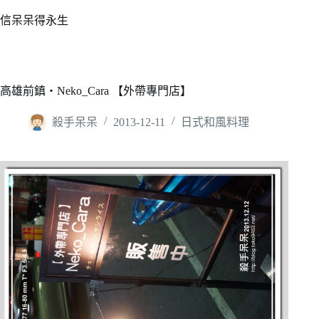
跳
信呆呆得永生
至
主
要
內
高雄前鎮‧Neko_Cara 【外帶專門店】
容
殺手呆呆
2013-12-11
日式和風料理