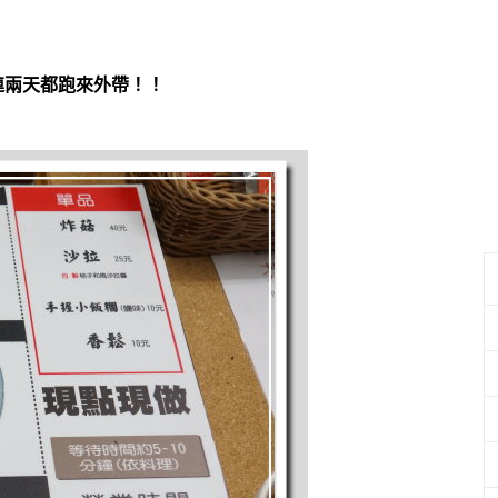
連兩天都跑來外帶！！