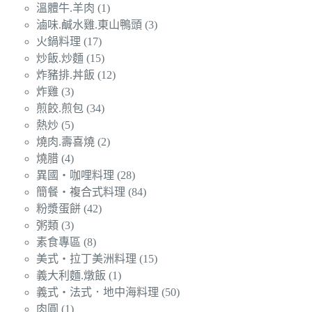
溫體牛.羊肉
(1)
滷味.鹹水雞.東山鴨頭
(3)
火鍋料理
(17)
炒飯.炒麵
(15)
炸豬排.丼飯
(12)
炸雞
(3)
煎餃.煎包
(34)
熱炒
(5)
燒肉.壽喜燒
(2)
燒腊
(4)
異國‧咖哩料理
(28)
簡餐‧複合式料理
(84)
粉漿蛋餅
(42)
粥類
(3)
素食專區
(8)
美式‧拉丁美洲料理
(15)
義大利麵.燉飯
(1)
義式‧法式．地中海料理
(50)
肉圓
(1)