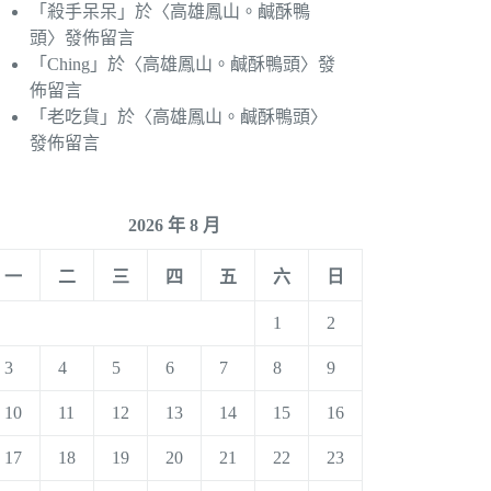
「
殺手呆呆
」於〈
高雄鳳山。鹹酥鴨
頭
〉發佈留言
「
Ching
」於〈
高雄鳳山。鹹酥鴨頭
〉發
佈留言
「
老吃貨
」於〈
高雄鳳山。鹹酥鴨頭
〉
發佈留言
2026 年 8 月
一
二
三
四
五
六
日
1
2
3
4
5
6
7
8
9
10
11
12
13
14
15
16
17
18
19
20
21
22
23