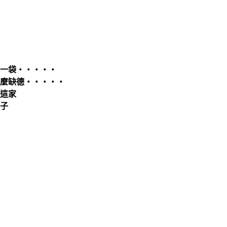
一袋‧‧‧‧‧
麼缺德‧‧‧‧‧
這家
子