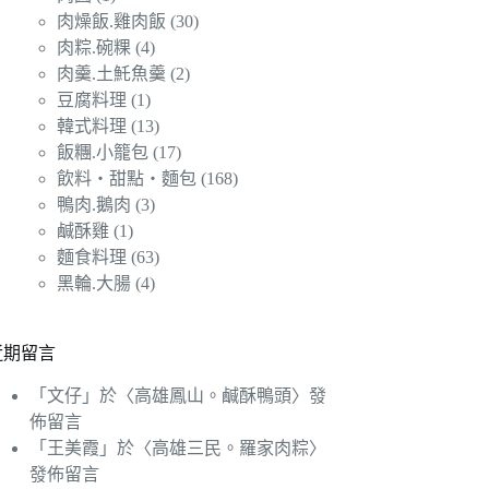
肉燥飯.雞肉飯
(30)
肉粽.碗粿
(4)
肉羹.土魠魚羹
(2)
豆腐料理
(1)
韓式料理
(13)
飯糰.小籠包
(17)
飲料‧甜點‧麵包
(168)
鴨肉.鵝肉
(3)
鹹酥雞
(1)
麵食料理
(63)
黑輪.大腸
(4)
近期留言
「
文仔
」於〈
高雄鳳山。鹹酥鴨頭
〉發
佈留言
「
王美霞
」於〈
高雄三民。羅家肉粽
〉
發佈留言