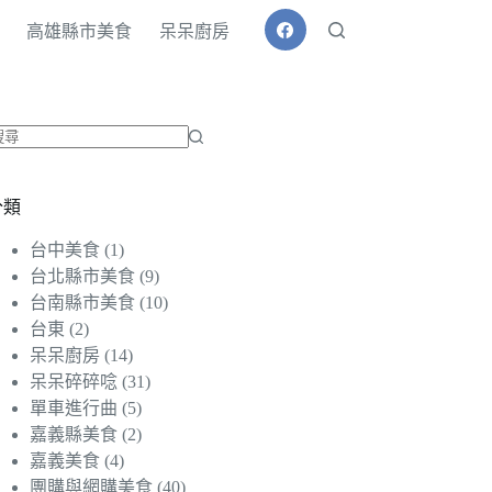
高雄縣市美食
呆呆廚房
找
不
分類
到
符
台中美食
(1)
合
台北縣市美食
(9)
條
台南縣市美食
(10)
件
台東
(2)
的
呆呆廚房
(14)
結
呆呆碎碎唸
(31)
果
單車進行曲
(5)
嘉義縣美食
(2)
嘉義美食
(4)
團購與網購美食
(40)