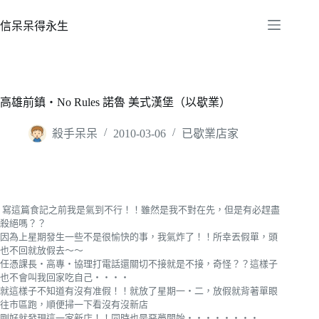
跳
至
信呆呆得永生
主
要
內
容
高雄前鎮‧No Rules 諾魯 美式漢堡（以歇業）
殺手呆呆
2010-03-06
已歇業店家
寫這篇食記之前我是氣到不行！！雖然是我不對在先，但是有必趕盡
殺絕嗎？？
因為上星期發生一些不是很愉快的事，我氣炸了！！所幸丟假單，頭
也不回就放假去～～
任憑課長‧高專‧協理打電話還關切不接就是不接，奇怪？？這樣子
也不會叫我回家吃自己‧‧‧‧
就這樣子不知道有沒有准假！！就放了星期一‧二，放假就背著單眼
往市區跑，順便掃一下看沒有沒新店
剛好就發現這一家新店！！同時也是惡夢開始‧‧‧‧‧‧‧‧