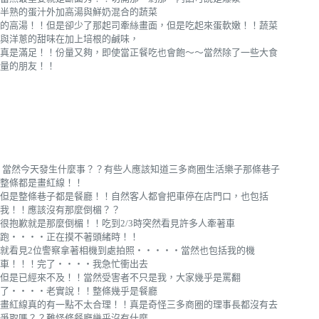
半熟的蛋汁外加高湯與鮮奶混合的蔬菜
的高湯！！但是卻少了那起司牽絲畫面，但是吃起來蛋軟嫩！！蔬菜
與洋蔥的甜味在加上培根的鹹味，
真是滿足！！份量又夠，即使當正餐吃也會飽～～當然除了一些大食
量的朋友！！
當然今天發生什麼事？？有些人應該知道三多商圈生活樂子那條巷子
整條都是畫紅線！！
但是整條巷子都是餐廳！！自然客人都會把車停在店門口，也包括
我！！應該沒有那麼倒楣？？
很抱歉就是那麼倒楣！！吃到2/3時突然看見許多人牽著車
跑‧‧‧‧正在摸不著頭緒時！！
就看見2位警察拿著相機到處拍照‧‧‧‧‧當然也包括我的機
車！！！完了‧‧‧‧我急忙衝出去
但是已經來不及！！當然受害者不只是我，大家幾乎是罵翻
了‧‧‧‧老實說！！整條幾乎是餐廳
畫紅線真的有一點不太合理！！真是奇怪三多商圈的理事長都沒有去
爭取嗎？？難怪條餐廳幾乎沒有什麼