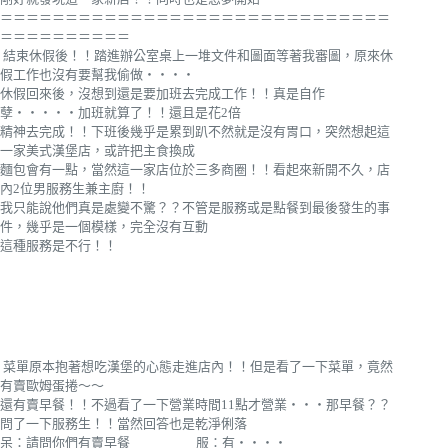
＝＝＝＝＝＝＝＝＝＝＝＝＝＝＝＝＝＝＝＝＝＝＝＝＝＝＝＝＝＝
＝＝＝＝＝＝＝＝＝＝
結束休假後！！踏進辦公室桌上一堆文件和圖面等著我審圖，原來休
假工作也沒有要幫我偷做‧‧‧‧
休假回來後，沒想到還是要加班去完成工作！！真是自作
孽‧‧‧‧‧加班就算了！！還且是花2倍
精神去完成！！下班後幾乎是累到趴不然就是沒有胃口，突然想起這
一家美式漢堡店，或許把主食換成
麵包會有一點，當然這一家店位於三多商圈！！看起來新開不久，店
內2位男服務生兼主廚！！
我只能說他們真是處變不驚？？不管是服務或是點餐到最後發生的事
件，幾乎是一個模樣，完全沒有互動
這種服務是不行！！
菜單原本抱著想吃漢堡的心態走進店內！！但是看了一下菜單，竟然
有賣歐姆蛋捲～～
還有賣早餐！！不過看了一下營業時間11點才營業‧‧‧那早餐？？
問了一下服務生！！當然回答也是乾淨俐落
呆：請問你們有賣早餐 服：有‧‧‧‧