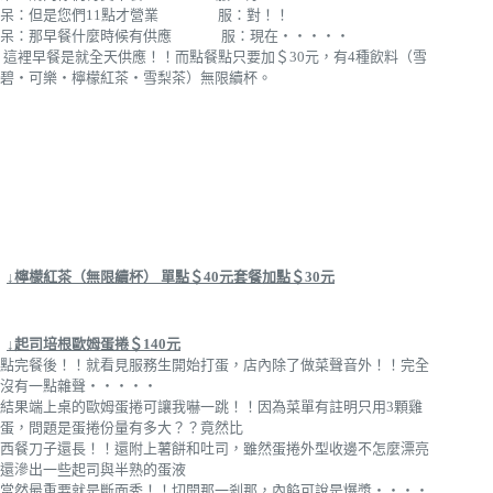
呆：但是您們11點才營業 服：對！！
呆：那早餐什麼時候有供應 服：現在‧‧‧‧‧
這裡早餐是就全天供應！！而點餐點只要加＄30元，有4種飲料（雪
碧‧可樂‧檸檬紅茶‧雪梨茶）無限續杯。
↓檸檬紅茶（無限續杯） 單點＄40元套餐加點＄30元
↓起司培根歐姆蛋捲＄140元
點完餐後！！就看見服務生開始打蛋，店內除了做菜聲音外！！完全
沒有一點雜聲‧‧‧‧‧
結果端上桌的歐姆蛋捲可讓我嚇一跳！！因為菜單有註明只用3顆雞
蛋，問題是蛋捲份量有多大？？竟然比
西餐刀子還長！！還附上薯餅和吐司，雖然蛋捲外型收邊不怎麼漂亮
還滲出一些起司與半熟的蛋液
當然最重要就是斷面秀！！切開那一剎那，內餡可說是爆漿‧‧‧‧