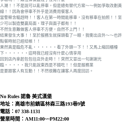
人潮！！不是說可以亂停車，但是總有替代方案～～例如爭取改劃黃
線！！因為會停車不外乎是消費用餐客人
當警察含驅趕時！！客人在第一時間能移車，沒有移車在拍照！！至
少可以製造雙贏局面，理子與面子都有！！
不然生意難做客人停車不方便，自然不上門！！
結果發生大事！！至於服務生就探頭看了一眼，我衝出店外～～也許
點餐時就已經結帳！！
果然真是臨危不亂‧‧‧‧‧‧看了外頭一下！！又馬上縮回櫃檯
下‧‧‧‧‧‧這時我已經沒有什麼心情享用
回到店內拿起包包往店外走時！！突然又冒出一句謝謝光
臨‧‧‧‧‧我只能說東西是不錯吃！！但是服務業
是要跟客人有互動！！不然很難在讓客人再度回訪。
No Rules 諾魯 美式漢堡
地址：高雄市前鎮區林森三路193巷9號
電話：07 338-1131
營業時間：AM11:00~~PM22:00