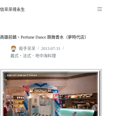
跳
至
信呆呆得永生
主
要
內
容
高雄前鎮‧Perfume Dance 跳舞香水（夢時代店）
殺手呆呆
2013-07-31
義式‧法式．地中海料理