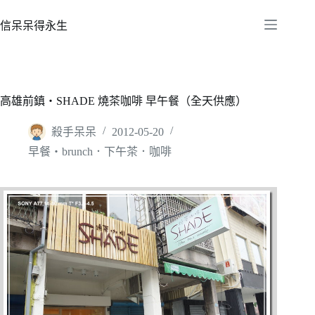
跳
至
信呆呆得永生
主
要
內
容
高雄前鎮‧SHADE 燒茶咖啡 早午餐（全天供應）
殺手呆呆
2012-05-20
早餐‧brunch．下午茶．咖啡