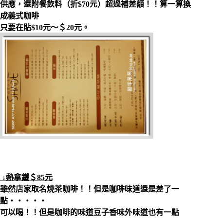
供應，還附餐飲料（折$70元）超過補差額！！算一算換
成義式咖啡
只要在貼$10元～＄20元。
↓熱拿鐵＄85元
雖然店家取名燒茶咖啡！！但是咖啡味道還是差了一
點‧‧‧‧‧
可以喝！！但是咖啡的味道豆子香味外味道也有一點