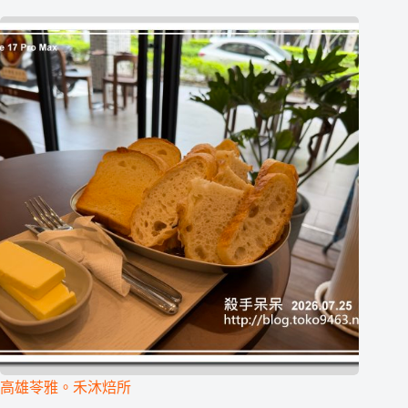
高雄苓雅。禾沐焙所