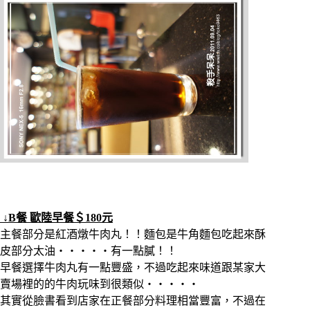
↓B餐 歐陸早餐＄180元
主餐部分是紅酒燉牛肉丸！！麵包是牛角麵包吃起來酥
皮部分太油‧‧‧‧‧有一點膩！！
早餐選擇牛肉丸有一點豐盛，不過吃起來味道跟某家大
賣場裡的的牛肉玩味到很類似‧‧‧‧‧
其實從臉書看到店家在正餐部分料理相當豐富，不過在