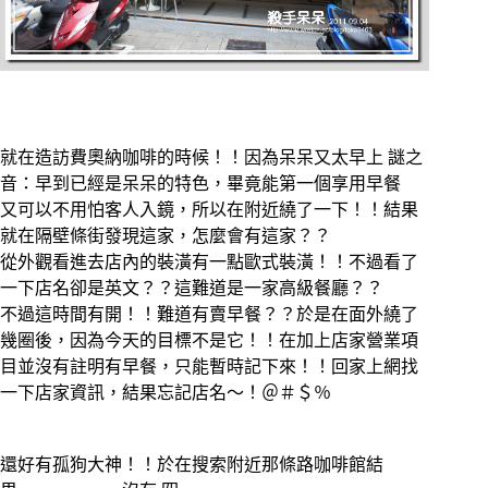
就在造訪費奧納咖啡的時候！！因為呆呆又太早上 謎之
音：早到已經是呆呆的特色，畢竟能第一個享用早餐
又可以不用怕客人入鏡，所以在附近繞了一下！！結果
就在隔壁條街發現這家，怎麼會有這家？？
從外觀看進去店內的裝潢有一點歐式裝潢！！不過看了
一下店名卻是英文？？這難道是一家高級餐廳？？
不過這時間有開！！難道有賣早餐？？於是在面外繞了
幾圈後，因為今天的目標不是它！！在加上店家營業項
目並沒有註明有早餐，只能暫時記下來！！回家上網找
一下店家資訊，結果忘記店名～！＠＃＄％
還好有孤狗大神！！於在搜索附近那條路咖啡館結