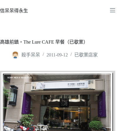
跳
至
信呆呆得永生
主
要
內
容
高雄前鎮‧The Lure CAFE 早餐（已歇業）
殺手呆呆
2011-09-12
已歇業店家