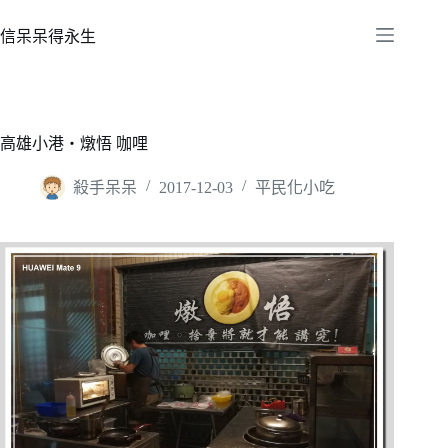
跳
至
信呆呆得永生
主
要
內
容
高雄小港‧燉悟 咖哩
殺手呆呆
2017-12-03
平民化小吃