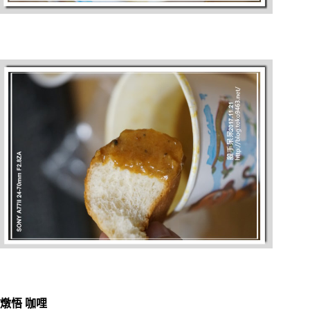
燉悟 咖哩