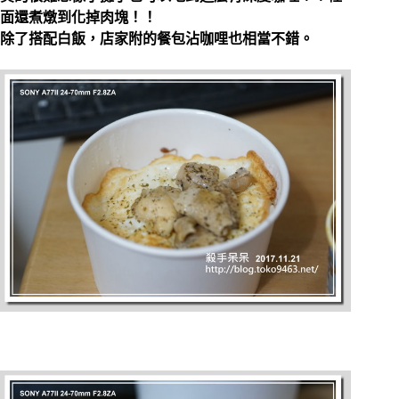
面還煮燉到化掉肉塊！！
除了搭配白飯，店家附的餐包沾咖哩也相當不錯。