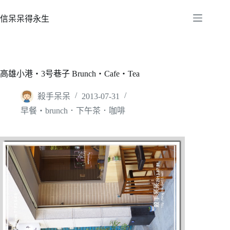
跳
至
信呆呆得永生
主
要
內
容
高雄小港‧3号巷子 Brunch‧Cafe‧Tea
殺手呆呆
2013-07-31
早餐‧brunch．下午茶．咖啡