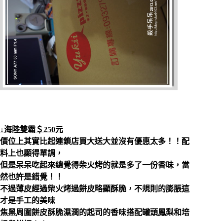
↓海陸雙霸＄250元
價位上其實比起連鎖店買大送大並沒有優惠太多！！配
料上也顯得單調，
但是呆呆吃起來總覺得柴火烤的就是多了一份香味，當
然也許是錯覺！！
不過薄皮經過柴火烤過餅皮略顯酥脆，不規則的膨脹這
才是手工的美味
焦黑周圍餅皮酥脆濕潤的起司的香味搭配罐頭鳳梨和培