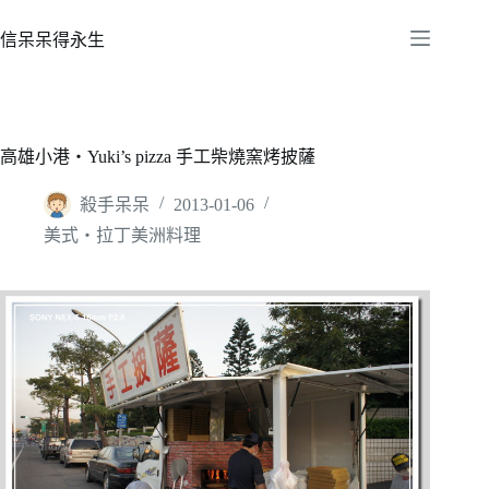
跳
至
信呆呆得永生
主
要
內
容
高雄小港‧Yuki’s pizza 手工柴燒窯烤披薩
殺手呆呆
2013-01-06
美式‧拉丁美洲料理