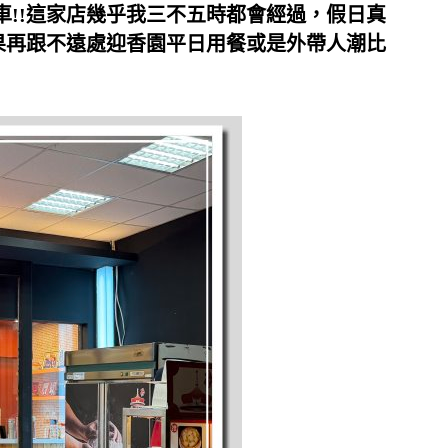
!!這家店幾乎我三不五時都會經過，假日真
果再跟不遠處迎香園平日用餐或是外帶人潮比