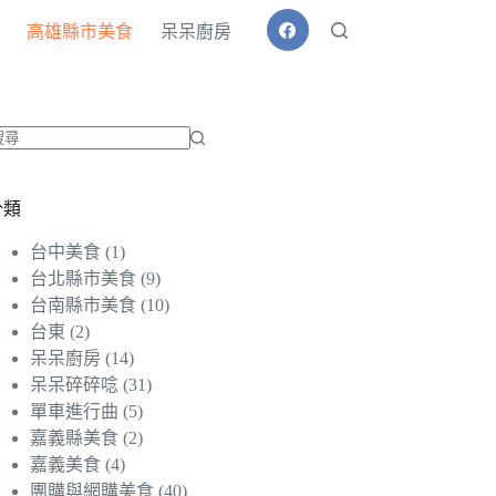
高雄縣市美食
呆呆廚房
找
不
分類
到
符
台中美食
(1)
合
台北縣市美食
(9)
條
台南縣市美食
(10)
件
台東
(2)
的
呆呆廚房
(14)
結
呆呆碎碎唸
(31)
果
單車進行曲
(5)
嘉義縣美食
(2)
嘉義美食
(4)
團購與網購美食
(40)