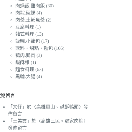
肉燥飯.雞肉飯
(30)
肉粽.碗粿
(4)
肉羹.土魠魚羹
(2)
豆腐料理
(1)
韓式料理
(13)
飯糰.小籠包
(17)
飲料‧甜點‧麵包
(166)
鴨肉.鵝肉
(3)
鹹酥雞
(1)
麵食料理
(63)
黑輪.大腸
(4)
近期留言
「
文仔
」於〈
高雄鳳山。鹹酥鴨頭
〉發
佈留言
「
王美霞
」於〈
高雄三民。羅家肉粽
〉
發佈留言