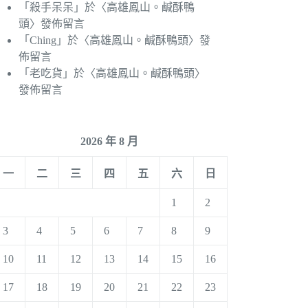
「
殺手呆呆
」於〈
高雄鳳山。鹹酥鴨
頭
〉發佈留言
「
Ching
」於〈
高雄鳳山。鹹酥鴨頭
〉發
佈留言
「
老吃貨
」於〈
高雄鳳山。鹹酥鴨頭
〉
發佈留言
2026 年 8 月
一
二
三
四
五
六
日
1
2
3
4
5
6
7
8
9
10
11
12
13
14
15
16
17
18
19
20
21
22
23