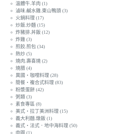
溫體牛.羊肉
(1)
滷味.鹹水雞.東山鴨頭
(3)
火鍋料理
(17)
炒飯.炒麵
(15)
炸豬排.丼飯
(12)
炸雞
(3)
煎餃.煎包
(34)
熱炒
(5)
燒肉.壽喜燒
(2)
燒腊
(4)
異國‧咖哩料理
(28)
簡餐‧複合式料理
(83)
粉漿蛋餅
(42)
粥類
(3)
素食專區
(8)
美式‧拉丁美洲料理
(15)
義大利麵.燉飯
(1)
義式‧法式．地中海料理
(50)
肉圓
(1)