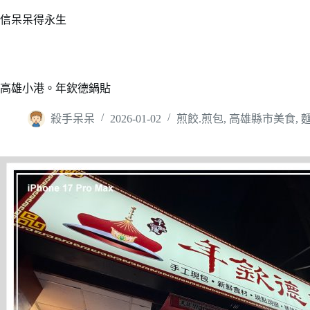
跳
信呆呆得永生
至
主
要
內
高雄小港。年欽德鍋貼
容
殺手呆呆
2026-01-02
煎餃.煎包
,
高雄縣市美食
,