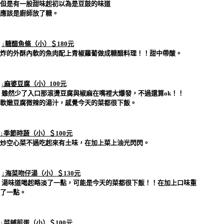
但是有一股甜味起初以為是豆鼓的味道
應該是廚師放了糖。
↓糖醋魚條（小）＄180元
炸的外酥內軟的魚肉配上青椒蘿蔔做成糖醋料理！！甜中帶酸。
麻婆豆腐（小）100元
↓
雖然少了入口那滾燙豆腐與椒麻在嘴裡大爆發，不過還算ok！！
軟嫩豆腐微辣的湯汁，感覺今天的菜都很下飯。
↓季節時蔬（小）＄100元
炒空心菜不過吃起來有土味，在加上菜上油光閃閃。
↓海菜吻仔湯（小）＄130元
湯味道喝起略淡了一點，可能是今天的菜都很下飯！！在加上口味重
了一點。
↓菜鋪煎蛋（小）＄100元