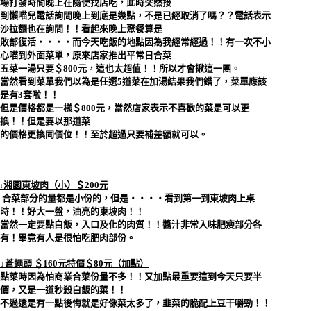
場打發時間晚上在隨便找店吃，此時突然接
到懶喵兒電話詢問晚上到底是幾點，不是已經取消了嗎？？電話表示
沙拉麵也在詢問！！看起來晚上聚餐算是
敗部復活‧‧‧‧而今天吃飯的地點因為我經常經過！！有一次不小
心喵到外面菜單，原來店家推出平常日合菜
五菜一湯只要＄800元，這也太超值！！所以才會揪這一團。
當然看到菜單我們以為是任選5道菜在加湯結果我們錯了，菜單應該
是有3套啦！！
但是價格都是一樣＄800元，當然店家表示不喜歡的菜是可以更
換！！但是要以那道菜
的價格更換同價位！！至於超過只要補差額就可以。
湘園東坡肉（小）＄200元
↓
合菜部分的量都是小份的，但是‧‧‧‧看到第一到東坡肉上桌
時！！好大一盤，油亮的東坡肉！！
當然一定要點白飯，入口及化的肉質！！醬汁非常入味肥瘦部分各
有！畢竟有人是很怕吃肥肉部份。
↓蒼蠅頭 ＄160元特價＄80元（加點）
點菜時因為怕商業合菜份量不多！！又加點最重要這到今天只要半
價，又是一道秒殺白飯的菜！！
不過還是有一點後悔就是好像菜太多了，韭菜的脆配上豆干嚼勁！！