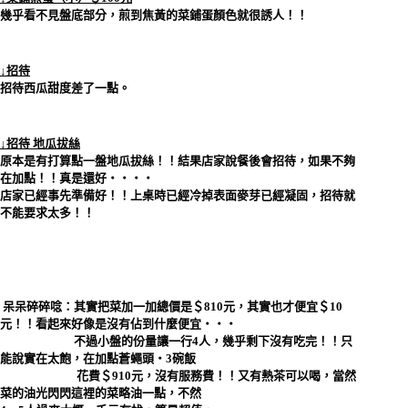
幾乎看不見盤底部分，煎到焦黃的菜鋪蛋顏色就很誘人！！
↓招待
招待西瓜甜度差了一點。
↓招待 地瓜拔絲
原本是有打算點一盤地瓜拔絲！！結果店家說餐後會招待，如果不夠
在加點！！真是還好‧‧‧‧
店家已經事先準備好！！上桌時已經冷掉表面麥芽已經凝固，招待就
不能要求太多！！
呆呆碎碎唸：其實把菜加一加總價是＄810元，其實也才便宜＄10
元！！看起來好像是沒有佔到什麼便宜‧‧‧
不過小盤的份量讓一行4人，幾乎剩下沒有吃完！！只
能說實在太飽，在加點蒼蠅頭‧3碗飯
花費＄910元，沒有服務費！！又有熱茶可以喝，當然
菜的油光閃閃這裡的菜略油一點，不然