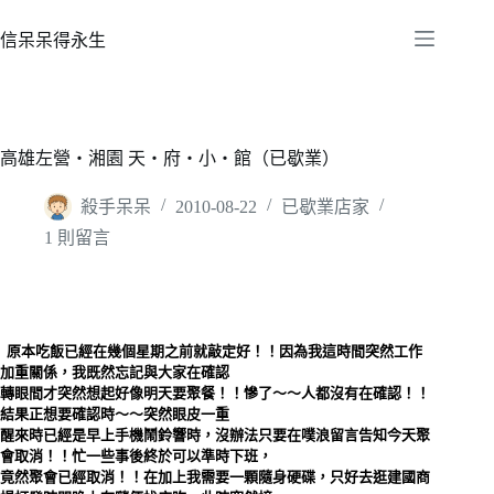
跳
至
信呆呆得永生
主
要
內
容
高雄左營‧湘園 天‧府‧小‧館（已歇業）
殺手呆呆
2010-08-22
已歇業店家
1 則留言
原本吃飯已經在幾個星期之前就敲定好！！因為我這時間突然工作
加重關係，我既然忘記與大家在確認
轉眼間才突然想起好像明天要聚餐！！慘了～～人都沒有在確認！！
結果正想要確認時～～突然眼皮一重
醒來時已經是早上手機鬧鈴響時，沒辦法只要在噗浪留言告知今天聚
會取消！！忙一些事後終於可以準時下班，
竟然聚會已經取消！！在加上我需要一顆隨身硬碟，只好去逛建國商