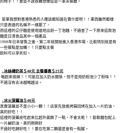
的椅子！！要是不說很難想像這是一家茶餐廳。
菜單我想對香港熟悉的人應該都知道在賣什麼吧！！東西雖然都樣
只是表達的名稱不一樣罷了，
而這裡的公仔麵是使用道地出前一丁泡麵，不過查了一下原來這款泡
麵是日清食品其中一個產品
1968年日本發售之後，第二年就開始進入香港市場，比較特別就是有
一些餐點是加購！！只要點主餐
飲料可以享折扣。
↓冰絲襪奶茶＄40元 主餐優惠＄25元
喝起來很順！！可能在加入奶水關係，而不是用奶粉泡少了粉味！！
不過沒有去冰越喝越淡。
↓冰火菠蘿油＄40元
其實菠蘿並不是小小一顆！！店家先放進烤箱回烤在加入一片奶油，
真的好吃！！
這裡的菠蘿皮吃起來比起外面酥了一點，不會太乾！！鬆軟麵包配上
一片鹹奶油，真的剛剛好
不過好吃歸好吃！！要在吃第二顆還是會有一點膩。