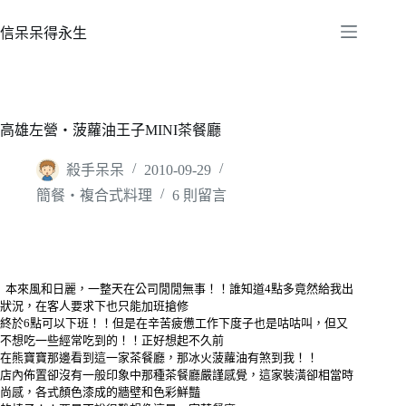
跳
至
信呆呆得永生
主
要
內
容
高雄左營‧菠蘿油王子MINI茶餐廳
殺手呆呆
2010-09-29
簡餐‧複合式料理
6 則留言
本來風和日麗，一整天在公司閒閒無事！！誰知道4點多竟然給我出
狀況，在客人要求下也只能加班搶修
終於6點可以下班！！但是在辛苦疲憊工作下度子也是咕咕叫，但又
不想吃一些經常吃到的！！正好想起不久前
在熊寶寶那邊看到這一家茶餐廳，那冰火菠蘿油有煞到我！！
店內佈置卻沒有一般印象中那種茶餐廳嚴謹感覺，這家裝潢卻相當時
尚感，各式顏色漆成的牆壁和色彩鮮豔