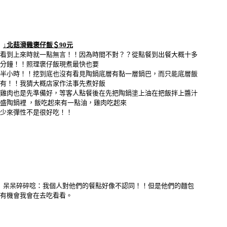
↓北菇滑雞褒仔飯＄90元
看到上來時就一點無言！！因為時間不對？？從點餐到出餐大概十多
分鐘！！照理褒仔飯現煮最快也要
半小時！！挖到底也沒有看見陶鍋底層有黏一層鍋巴，而只能底層飯
有！！我猜大概店家作法事先煮好飯
雞肉也是先準備好，等客人點餐後在先把陶鍋塗上油在把飯拌上醬汁
盛陶鍋裡 ，飯吃起來有一點油，雞肉吃起來
少來彈性不是很好吃！！
呆呆碎碎唸：我個人對他們的餐點好像不認同！！但是他們的麵包
有機會我會在去吃看看。