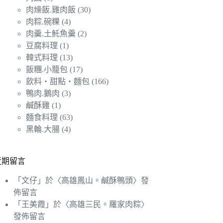
肉燥飯.雞肉飯
(30)
肉粽.碗粿
(4)
肉羹.土魠魚羹
(2)
豆腐料理
(1)
韓式料理
(13)
飯糰.小籠包
(17)
飲料‧甜點‧麵包
(166)
鴨肉.鵝肉
(3)
鹹酥雞
(1)
麵食料理
(63)
黑輪.大腸
(4)
近期留言
「
文仔
」於〈
高雄鳳山。鹹酥鴨頭
〉發
佈留言
「
王美霞
」於〈
高雄三民。羅家肉粽
〉
發佈留言