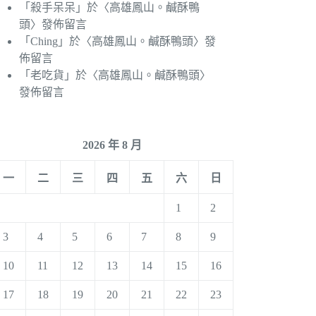
「
殺手呆呆
」於〈
高雄鳳山。鹹酥鴨
頭
〉發佈留言
「
Ching
」於〈
高雄鳳山。鹹酥鴨頭
〉發
佈留言
「
老吃貨
」於〈
高雄鳳山。鹹酥鴨頭
〉
發佈留言
2026 年 8 月
一
二
三
四
五
六
日
1
2
3
4
5
6
7
8
9
10
11
12
13
14
15
16
17
18
19
20
21
22
23