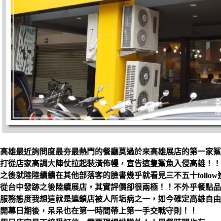
高雄最近詢問度最夯最熱門的餐廳莫過於來高雄展店的第一家鯊
打從店家高調大陣仗拉起裝潢佈幔，宣告這隻鯊魚入侵高雄！！
之後就陸陸續續在其他部落客的臉書幾乎就看見三不五十follow
從台中發跡之後陸續展店，其實評價卻很兩極！！不外乎餐點品
服務態度我想這就是連鎖店被人所垢病之一，如今確定高雄自由
開幕日期後，呆呆也在第一時間帶上第一手交戰守則！！