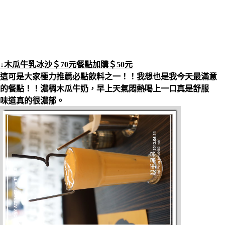
↓木瓜牛乳冰沙＄70元餐點加購＄50元
這可是大家極力推薦必點飲料之一！！我想也是我今天最滿意
的餐點！！濃稠木瓜牛奶，早上天氣悶熱喝上一口真是舒服
味道真的很濃郁。