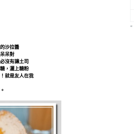
«
的沙拉醬
呆呆對
必沒有讓土司
糖，灑上糖粉
！就是友人在我
。