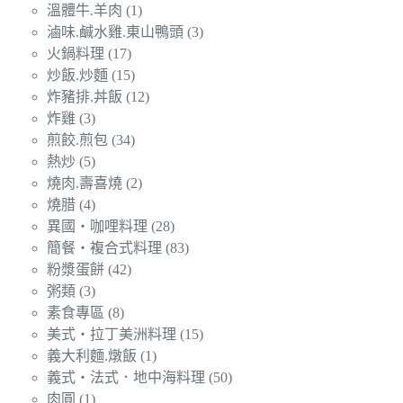
溫體牛.羊肉
(1)
滷味.鹹水雞.東山鴨頭
(3)
火鍋料理
(17)
炒飯.炒麵
(15)
炸豬排.丼飯
(12)
炸雞
(3)
煎餃.煎包
(34)
熱炒
(5)
燒肉.壽喜燒
(2)
燒腊
(4)
異國‧咖哩料理
(28)
簡餐‧複合式料理
(83)
粉漿蛋餅
(42)
粥類
(3)
素食專區
(8)
美式‧拉丁美洲料理
(15)
義大利麵.燉飯
(1)
義式‧法式．地中海料理
(50)
肉圓
(1)