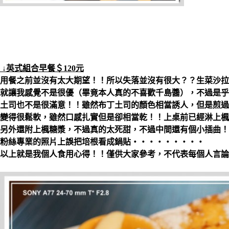
↓英式組合早餐＄120元
用餐之前並沒有太大期望！！所以失落並沒有很大？？生菜沙拉
就讓我感覺不是很優（畢竟本人真的不喜歡千島醬），不過是乎
土司也不是很滿意！！雖然布丁土司的顏色相當誘人，但是煎過
變得很鬆軟，雖然口感扎實但是卻相當乾！！上桌前已經淋上楓
另外還附上楓糖漿，不過真的太死甜，不過中間還有個小插曲！
粉絲專業的照片上誤把培根看成鍋貼‧‧‧‧‧‧‧‧‧
以上就是我個人食用心得！！僅供大家參考，不代表每個人言論