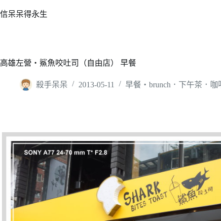
跳
信呆呆得永生
至
主
要
內
高雄左營‧鯊魚咬吐司（自由店） 早餐
容
殺手呆呆
2013-05-11
早餐‧brunch．下午茶．咖