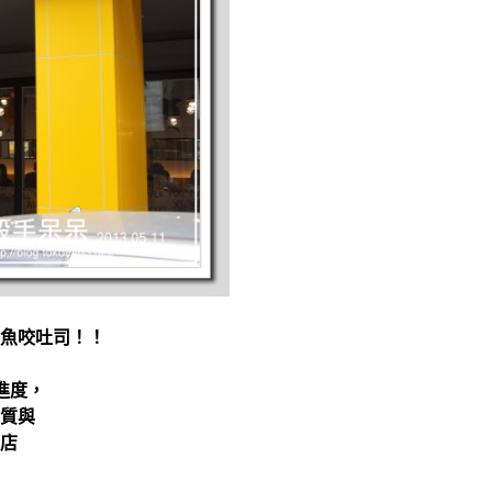
魚咬吐司！！
進度，
質與
店