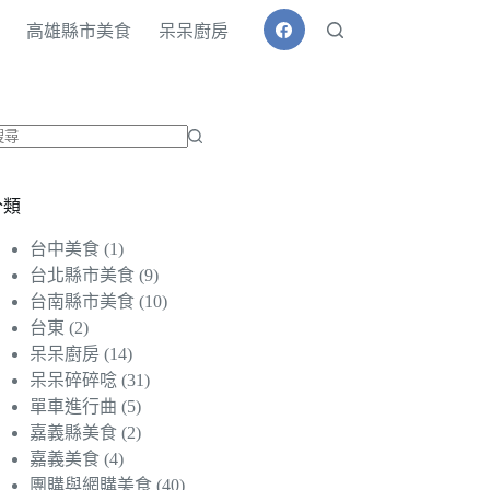
高雄縣市美食
呆呆廚房
找
不
分類
到
符
台中美食
(1)
合
台北縣市美食
(9)
條
台南縣市美食
(10)
件
台東
(2)
的
呆呆廚房
(14)
結
呆呆碎碎唸
(31)
果
單車進行曲
(5)
嘉義縣美食
(2)
嘉義美食
(4)
團購與網購美食
(40)