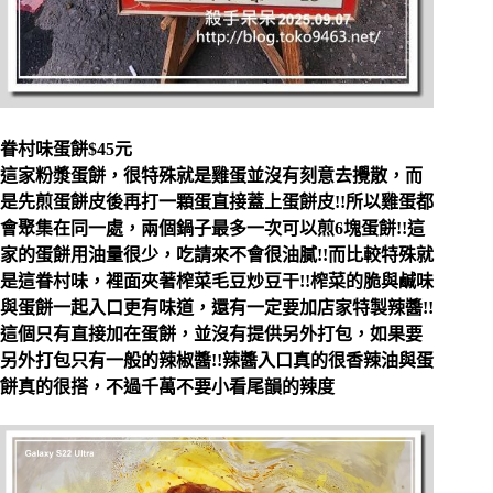
眷村味蛋餅$45元
這家粉漿蛋餅，很特殊就是雞蛋並沒有刻意去攪散，而
是先煎蛋餅皮後再打一顆蛋直接蓋上蛋餅皮!!所以雞蛋都
會聚集在同一處，兩個鍋子最多一次可以煎6塊蛋餅!!這
家的蛋餅用油量很少，吃請來不會很油膩!!而比較特殊就
是這眷村味，裡面夾著榨菜毛豆炒豆干!!榨菜的脆與鹹味
與蛋餅一起入口更有味道，還有一定要加店家特製辣醬!!
這個只有直接加在蛋餅，並沒有提供另外打包，如果要
另外打包只有一般的辣椒醬!!辣醬入口真的很香辣油與蛋
餅真的很搭，不過千萬不要小看尾韻的辣度