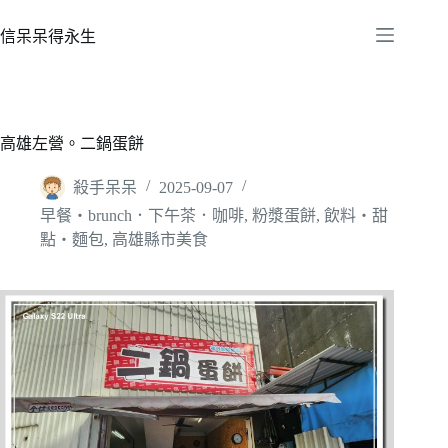
跳
至
信呆呆得永生
主
要
內
容
高雄左營。二鍋蛋餅
殺手呆呆
2025-09-07
早餐‧brunch．下午茶．咖啡
,
粉漿蛋餅
,
飲料‧甜
點‧麵包
,
高雄縣市美食