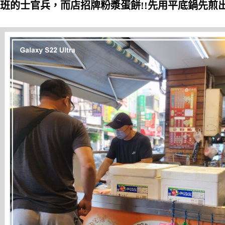
班的士官兵，而店招牌粉漿蛋餅!!先用平底鍋先煎