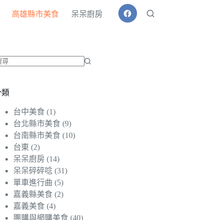
高雄縣市美食
呆呆廚房
找
不
分類
到
符
台中美食
(1)
合
台北縣市美食
(9)
條
台南縣市美食
(10)
件
台東
(2)
的
呆呆廚房
(14)
結
呆呆碎碎唸
(31)
果
單車進行曲
(5)
嘉義縣美食
(2)
嘉義美食
(4)
團購與網購美食
(40)