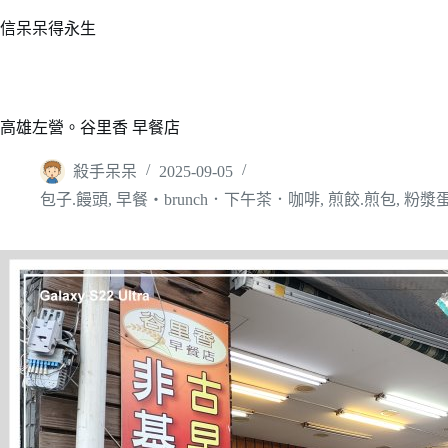
跳
信呆呆得永生
至
主
要
內
高雄左營。谷里香 早餐店
容
殺手呆呆
2025-09-05
包子.饅頭
,
早餐‧brunch．下午茶．咖啡
,
煎餃.煎包
,
粉漿