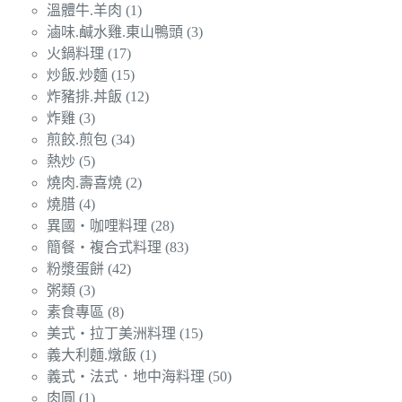
溫體牛.羊肉
(1)
滷味.鹹水雞.東山鴨頭
(3)
火鍋料理
(17)
炒飯.炒麵
(15)
炸豬排.丼飯
(12)
炸雞
(3)
煎餃.煎包
(34)
熱炒
(5)
燒肉.壽喜燒
(2)
燒腊
(4)
異國‧咖哩料理
(28)
簡餐‧複合式料理
(83)
粉漿蛋餅
(42)
粥類
(3)
素食專區
(8)
美式‧拉丁美洲料理
(15)
義大利麵.燉飯
(1)
義式‧法式．地中海料理
(50)
肉圓
(1)