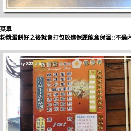
菜單
粉漿蛋餅好之後就會打包放進保麗龍盒保溫!!不過