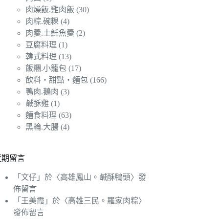
肉燥飯.雞肉飯
(30)
肉粽.碗粿
(4)
肉羹.土魠魚羹
(2)
豆腐料理
(1)
韓式料理
(13)
飯糰.小籠包
(17)
飲料‧甜點‧麵包
(166)
鴨肉.鵝肉
(3)
鹹酥雞
(1)
麵食料理
(63)
黑輪.大腸
(4)
近期留言
「
文仔
」於〈
高雄鳳山。鹹酥鴨頭
〉發
佈留言
「
王美霞
」於〈
高雄三民。羅家肉粽
〉
發佈留言