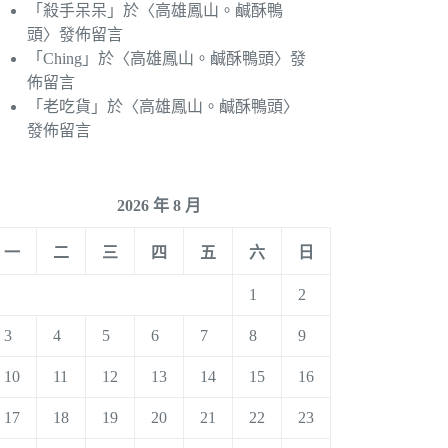
「
殺手呆呆
」於〈
高雄鳳山。鹹酥鴨
頭
〉發佈留言
「
Ching
」於〈
高雄鳳山。鹹酥鴨頭
〉發
佈留言
「
老吃貨
」於〈
高雄鳳山。鹹酥鴨頭
〉
發佈留言
2026 年 8 月
一
二
三
四
五
六
日
1
2
3
4
5
6
7
8
9
10
11
12
13
14
15
16
17
18
19
20
21
22
23