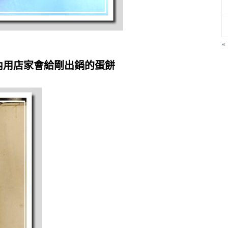
«
內用店家會給剛出鍋的蛋餅