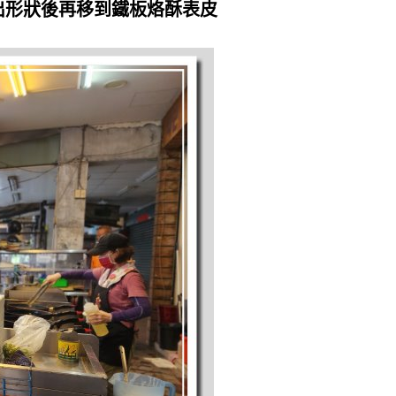
出形狀後再移到鐵板烙酥表皮