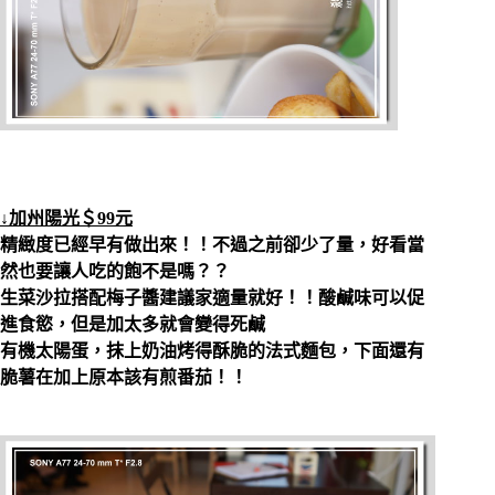
↓加州陽光＄99元
精緻度已經早有做出來！！不過之前卻少了量，好看當
然也要讓人吃的飽不是嗎？？
生菜沙拉搭配梅子醬建議家適量就好！！酸鹹味可以促
進食慾，但是加太多就會變得死鹹
有機太陽蛋，抹上奶油烤得酥脆的法式麵包，下面還有
脆薯在加上原本該有煎番茄！！