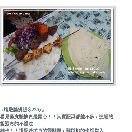
↓烤雞腿排飯＄230元
看見帶皮腿排真是開心！！其實配菜都差不多，這裡的
飯還真的不錯吃
夠乾！！搭配沙拉真的很開胃，雞腿排的也相當入