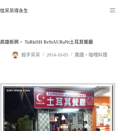
跳
至
信呆呆得永生
主
要
內
容
高雄新興‧ TuRkiSH ReStAURaNt土耳其餐廳
殺手呆呆
2014-10-05
異國‧咖哩料理