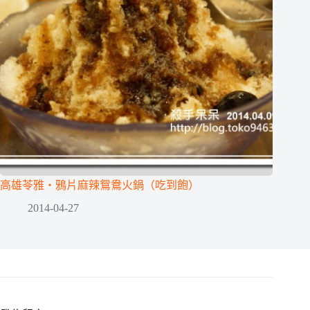
高雄苓雅‧鴉片麻辣鴛鴦火鍋（吃到飽）
2014-04-27