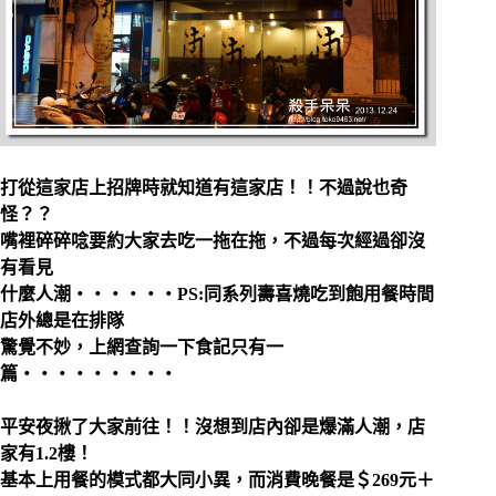
打從這家店上招牌時就知道有這家店！！不過說也奇
怪？？
嘴裡碎碎唸要約大家去吃一拖在拖，不過每次經過卻沒
有看見
什麼人潮‧‧‧‧‧‧PS:同系列壽喜燒吃到飽用餐時間
店外總是在排隊
驚覺不妙，上網查詢一下食記只有一
篇‧‧‧‧‧‧‧‧‧
平安夜揪了大家前往！！沒想到店內卻是爆滿人潮，店
家有1.2樓！
基本上用餐的模式都大同小異，而消費晚餐是＄269元＋