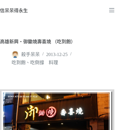
跳
至
信呆呆得永生
主
要
內
容
高雄新興‧御鋤燒壽喜燒 （吃到飽）
殺手呆呆
2013-12-25
吃到飽、吃倒撐 料理