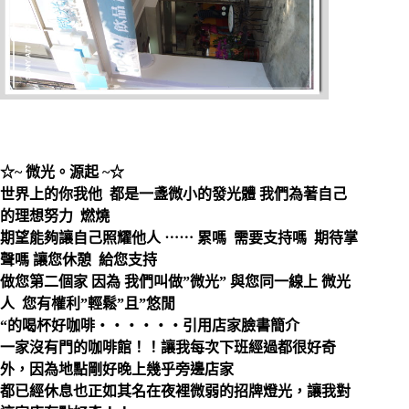
☆~ 微光。源起 ~☆
世界上的你我他 都是一盞微小的發光體 我們為著自己
的理想努力 燃燒
期望能夠讓自己照耀他人 ⋯⋯ 累嗎 需要支持嗎 期待掌
聲嗎 讓您休憩 給您支持
做您第二個家 因為 我們叫做”微光” 與您同一線上 微光
人 您有權利”輕鬆”且”悠閒
“的喝杯好咖啡‧‧‧‧‧‧引用店家臉書簡介
一家沒有門的咖啡館！！讓我每次下班經過都很好奇
外，因為地點剛好晚上幾乎旁邊店家
都已經休息也正如其名在夜裡微弱的招牌燈光，讓我對