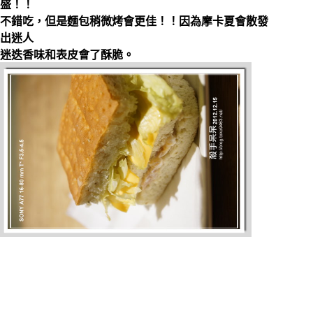
盛！！
不錯吃，但是麵包稍微烤會更佳！！因為摩卡夏會散發
出迷人
迷迭香味和表皮會了酥脆。