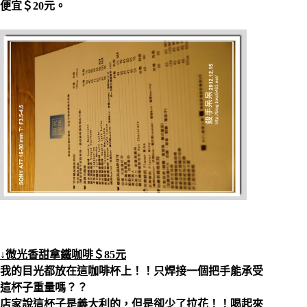
便宜＄20元。
↓微光香甜拿鐵咖啡＄85元
我的目光都放在這咖啡杯上！！只焊接一個把手能承受
這杯子重量嗎？？
店家說這杯子是義大利的，但是卻少了拉花！！喝起來