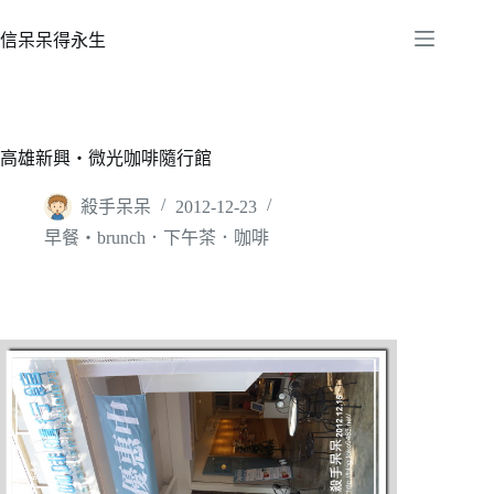
跳
至
信呆呆得永生
主
要
內
容
高雄新興‧微光咖啡隨行館
殺手呆呆
2012-12-23
早餐‧brunch．下午茶．咖啡