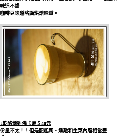
味道不錯
咖啡豆味道略顯烘焙味重。
↓乾酪燻雞佛卡夏＄40元
份量不太！！但是配起司‧燻雞和生菜內層相當豐