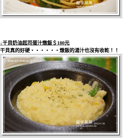
↓干貝奶油起司蛋汁燉飯＄180元
干貝真的好硬‧‧‧‧‧‧燉飯的湯汁也沒有收乾！！