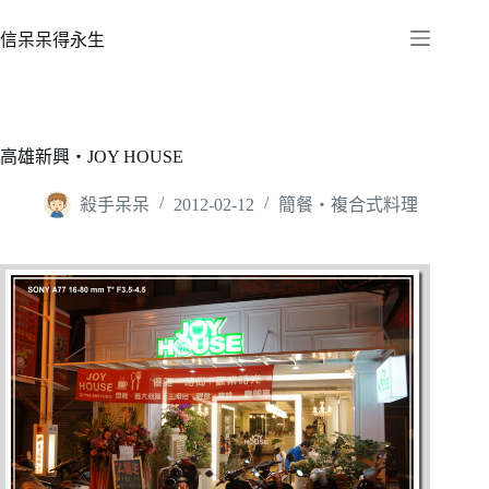
跳
至
信呆呆得永生
主
要
內
容
高雄新興‧JOY HOUSE
殺手呆呆
2012-02-12
簡餐‧複合式料理