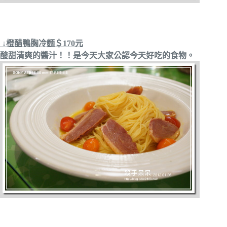
↓橙醋鴨胸冷麵＄170元
酸甜清爽的醬汁！！是今天大家公認今天好吃的食物。