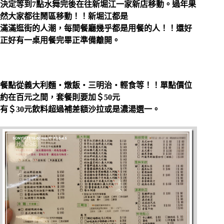
決定等到7點水舞完後在往新堀江一家新店移動。
過年果
然大家都往鬧區移動！！新堀江都是
滿滿逛街的人潮，每間餐廳幾乎都是用餐的人！！
還好
正好有一桌用餐完畢正準備離開。
餐點從義大利麵‧燉飯‧三明治‧輕食等！！單點價位
約在百元之間，套餐則要加＄50元
有＄30元飲料超過補差額沙拉或是濃湯選一。