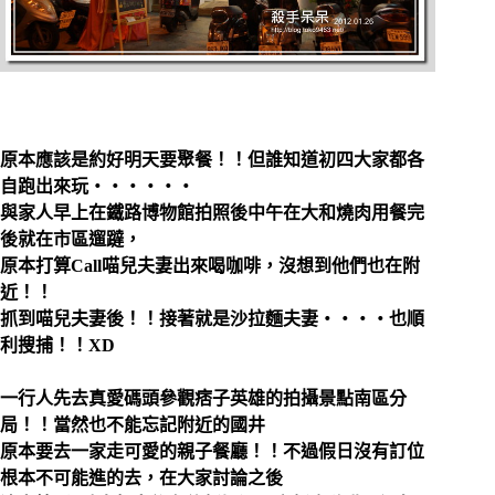
原本應該是約好明天要聚餐！！但誰知道初四大家都各
自跑出來玩‧‧‧‧‧‧
與家人早上在鐵路博物館拍照後中午在大和燒肉用餐完
後就在市區遛躂，
原本打算Call喵兒夫妻出來喝咖啡，沒想到他們也在附
近！！
抓到喵兒夫妻後！！接著就是沙拉麵夫妻‧‧‧‧也順
利搜捕！！XD
一行人先去真愛碼頭參觀痞子英雄的拍攝景點南區分
局！！當然也不能忘記附近的國井
原本要去一家走可愛的親子餐廳！！不過假日沒有訂位
根本不可能進的去，在大家討論之後