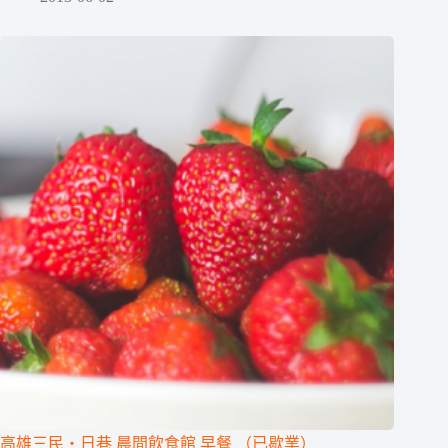
高雄三民‧日巷 晨間飲食館 早餐 （已歇業）