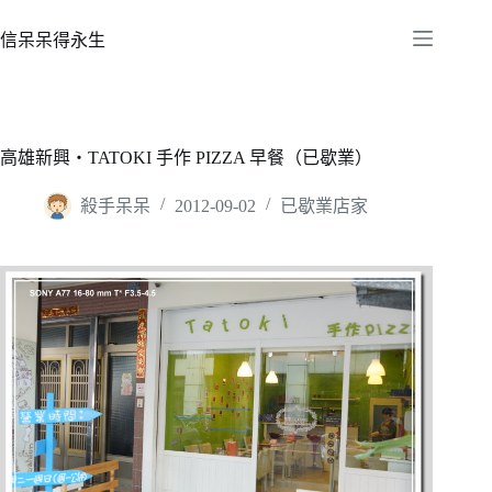
跳
至
信呆呆得永生
主
要
內
容
高雄新興‧TATOKI 手作 PIZZA 早餐（已歇業）
殺手呆呆
2012-09-02
已歇業店家