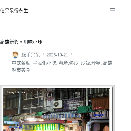
跳
至
信呆呆得永生
主
要
內
容
高雄新興。川味小炒
殺手呆呆
2025-10-21
中式餐點
,
平民化小吃
,
海產.熱炒
,
炒飯.炒麵
,
高雄
縣市美食