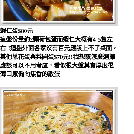
蝦仁蛋$80元
這盤份量約2顆荷包蛋而蝦仁大概有4-5隻左
右!!這盤外面各家沒有百元應該上不了桌面，
其他蔥花蛋與菜圃蛋$70元!!我想該怎麼選擇
應該可以不用考慮，看似很大盤其實厚度很
薄口感偏向焦香的散蛋