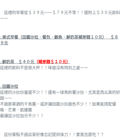
這裡的早餐從＄３９元～～＄７９元不等！！還附上＄３０元飲料
～～
↓美式早餐（田園沙拉．餐包．鮪魚．鮮奶茶補差額１０元） ＄８
９元
↓鮮奶茶 ＄４０元
（補差額＄１０元）
這裡的飲料不是很大杯！！味道沒有特別之處～～
↓田園沙拉
這裡的沙拉份量還不少！！還有一球馬鈴薯沙拉，尤其是西瓜真的好
甜～～
不過那單調的千島醬，或許讓田園沙拉遜色不少！！如果能搭配優
格．芒果．凱薩醬
最讓這沙拉加分不少！！
這份餐點不過店家好像忘記提供抹刀！！要我怎麼吃？？