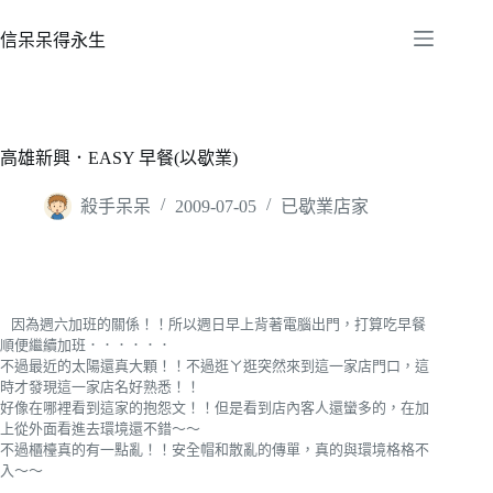
跳
至
信呆呆得永生
主
要
內
容
高雄新興．EASY 早餐(以歇業)
殺手呆呆
2009-07-05
已歇業店家
因為週六加班的關係！！所以週日早上背著電腦出門，打算吃早餐
順便繼續加班．．．．．．
不過最近的太陽還真大顆！！不過逛ㄚ逛突然來到這一家店門口，這
時才發現這一家店名好熟悉！！
好像在哪裡看到這家的抱怨文！！但是看到店內客人還蠻多的，在加
上從外面看進去環境還不錯～～
不過櫃檯真的有一點亂！！安全帽和散亂的傳單，真的與環境格格不
入～～