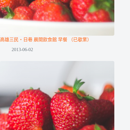
高雄三民‧日巷 晨間飲食館 早餐 （已歇業）
2013-06-02