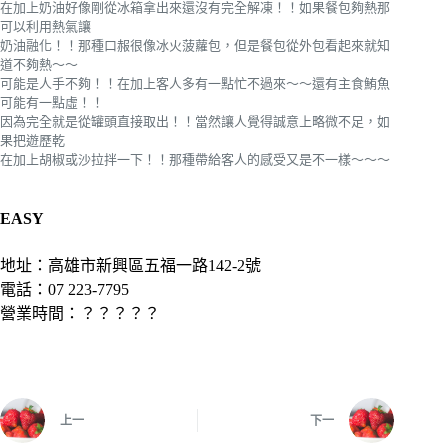
在加上奶油好像剛從冰箱拿出來還沒有完全解凍！！如果餐包夠熱那
可以利用熱氣讓
奶油融化！！那種口赧很像冰火菠蘿包，但是餐包從外包看起來就知
道不夠熱～～
可能是人手不夠！！在加上客人多有一點忙不過來～～還有主食鮪魚
可能有一點虛！！
因為完全就是從罐頭直接取出！！當然讓人覺得誠意上略微不足，如
果把遊歷乾
在加上胡椒或沙拉拌一下！！那種帶給客人的感受又是不一樣～～～
EASY
地址：高雄市新興區五福一路142-2號
電話：07 223-7795
營業時間：？？？？？
上一
下一