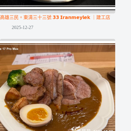
高雄三民。東清三十三號 𝟯𝟯 𝗜𝗿𝗮𝗻𝗺𝗲𝘆𝗹𝗲𝗸 ｜建工店
2025-12-27