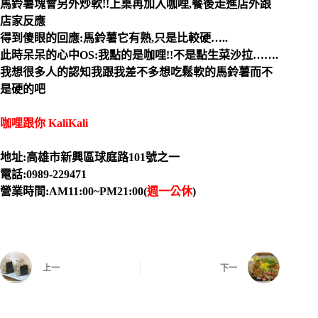
馬鈴薯塊會另外炒軟!!上桌再加入咖哩,餐後走進店外跟
店家反應
得到傻眼的回應:馬鈴薯它有熟,只是比較硬…..
此時呆呆的心中OS:我點的是咖哩!!不是點生菜沙拉…….
我想很多人的認知我跟我差不多想吃鬆軟的馬鈴薯而不
是硬的吧
咖哩跟你 KaliKali
地址:高雄市新興區球庭路101號之一
電話:0989-229471
營業時間:AM11:00~PM21:00(
週一
公休
)
上一
下一