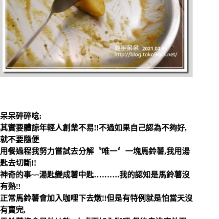
呆呆碎碎唸:
其實要體諒年輕人創業不易!!不過如果自己認為不夠好,
就不要隨便
用餐過程我努力嘗試去分解〝唯一〞一塊馬鈴薯,我用湯
匙去切斷!!
神奇的事~~湯匙變成薯中匙……….我的認知是馬鈴薯沒
有熟!!
正常馬鈴薯會加入咖哩下去燉!!但是有特例就是怕當天沒
有賣完,