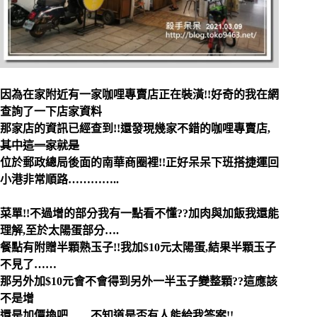
因為在家附近有一家咖哩專賣店正在裝潢!!好奇的我在網
查詢了一下店家資料
那家店的資訊已經查到!!還發現幾家不錯的咖哩專賣店,
其中這一家就是
位於郵政總局後面的南華商圈裡!!正好呆呆下班搭捷運回
小港非常順路…………..
菜單!!不過增的部分我有一點看不懂??加肉與加飯我還能
理解,至於太陽蛋部分….
餐點有附贈半顆熟玉子!!我加$10元太陽蛋,結果半顆玉子
不見了……
那另外加$10元會不會得到另外一半玉子變整顆??這應該
不是增
還是加價換吧……不知道是否有人能給我答案!!