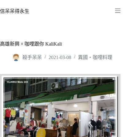
跳
至
信呆呆得永生
主
要
內
容
高雄新興。咖哩跟你 KaliKali
殺手呆呆
2021-03-08
異國‧咖哩料理